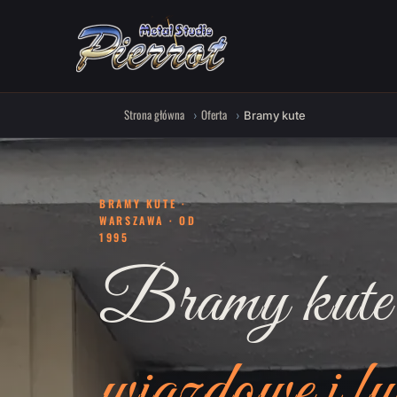
Strona główna
Oferta
Bramy kute
BRAMY KUTE ·
WARSZAWA · OD
1995
Bramy kute
wjazdowe i fu