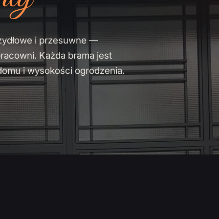
zydłowe i przesuwne —
pracowni. Każda brama jest
domu i wysokości ogrodzenia.