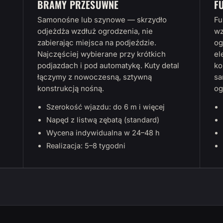
BRAMY PRZESUWNE
F
Samonośne lub szynowe — skrzydło
Fu
odjeżdża wzdłuż ogrodzenia, nie
wz
zabierając miejsca na podjeździe.
og
Najczęściej wybierane przy krótkich
el
podjazdach i pod automatykę. Kuty detal
ko
łączymy z nowoczesną, sztywną
sa
konstrukcją nośną.
og
Szerokość wjazdu: do 6 m i więcej
Napęd z listwą zębatą (standard)
Wycena indywidualna w 24–48 h
Realizacja: 5–8 tygodni