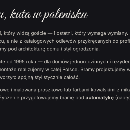
kuta w palenisku
i, który widzą goście — i ostatni, który wymaga wymian
isku, a nie z katalogowych odlewów przykręcanych do profi
y pod architekturę domu i styl ogrodzenia.
e od 1995 roku — dla domów jednorodzinnych i rezyden
 montaże realizujemy w całej Polsce. Bramy projektujemy
worzyło spójną stylistycznie całość.
iowo i malowana proszkowo lub farbami kowalskimi z mik
a życzenie przygotowujemy bramę pod
automatykę
(napęd