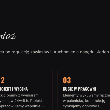
ntaż
u po regulację zawiasów i uruchomienie napędu. Jeden
02
03
ROJEKT I WYCENA
KUCIE W PRACOWNI
zkic bramy z wymiarami i
Elementy wykuwamy ręczni
yceną w 24–48 h. Projekt
w palenisku, konstrukcję
opracowujemy wspólnie —
cynkujemy ogniowo i