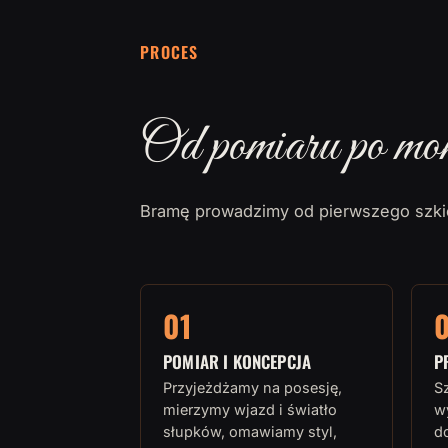
PROCES
Od pomiaru po mo
Bramę prowadzimy od pierwszego szkic
01
POMIAR I KONCEPCJA
P
Przyjeżdżamy na posesję,
S
mierzymy wjazd i światło
w
słupków, omawiamy styl,
d