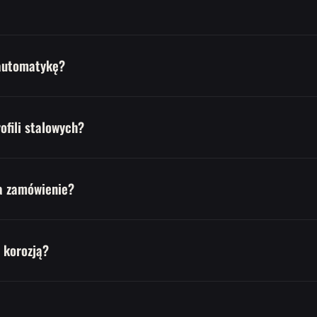
automatykę?
ofili stalowych?
a zamówienie?
 korozją?