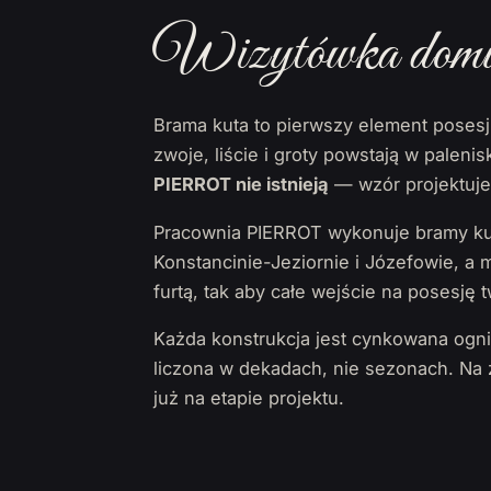
Wizytówka domu, 
Brama kuta to pierwszy element posesj
zwoje, liście i groty powstają w palen
PIERROT nie istnieją
— wzór projektujem
Pracownia PIERROT wykonuje bramy kut
Konstancinie-Jeziornie i Józefowie, a
furtą, tak aby całe wejście na posesję t
Każda konstrukcja jest cynkowana ogn
liczona w dekadach, nie sezonach. N
już na etapie projektu.