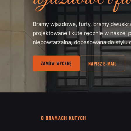
Bramy wjazdowe, furty, bramy dwuskr
projektowane i kute ręcznie w naszej 
niepowtarzalna, dopasowana do stylu 
ZAMÓW WYCENĘ
NAPISZ E-MAIL
O BRAMACH KUTYCH