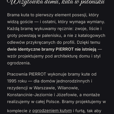
Wizytówka domu, kuta w palenisku
Brama kuta to pierwszy element posesji, który
widzą goście — i ostatni, który wymaga wymiany.
Każdą bramę wykuwamy ręcznie: zwoje, liście i
groty powstają w palenisku, a nie z katalogowych
odlewów przykręcanych do profili. Dzięki temu
dwie identyczne bramy PIERROT nie istnieją
—
wzór projektujemy pod architekturę domu i styl
ogrodzenia.
Pracownia PIERROT wykonuje bramy kute od
1995 roku — dla domów jednorodzinnych i
rezydencji w Warszawie, Wilanowie,
Konstancinie-Jeziornie i Józefowie, a montaże
realizujemy w całej Polsce. Bramy projektujemy w
komplecie z
ogrodzeniem kutym
i furtą, tak aby