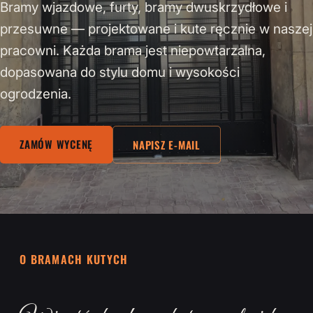
Bramy wjazdowe, furty, bramy dwuskrzydłowe i
przesuwne — projektowane i kute ręcznie w naszej
pracowni. Każda brama jest niepowtarzalna,
dopasowana do stylu domu i wysokości
ogrodzenia.
ZAMÓW WYCENĘ
NAPISZ E-MAIL
O BRAMACH KUTYCH