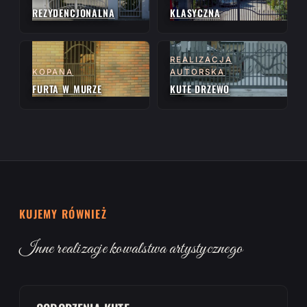
REZYDENCJONALNA
KLASYCZNA
REALIZACJA
KOPANA
AUTORSKA
FURTA W MURZE
KUTE DRZEWO
KUJEMY RÓWNIEŻ
Inne realizacje kowalstwa artystycznego