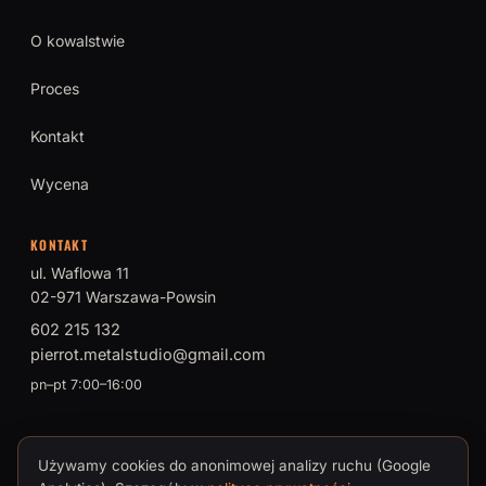
O kowalstwie
Proces
Kontakt
Wycena
KONTAKT
ul. Waflowa 11
02-971 Warszawa-Powsin
602 215 132
pierrot.metalstudio@gmail.com
pn–pt 7:00–16:00
Używamy cookies do anonimowej analizy ruchu (Google
© 2026 PIERROT Metal Studio · Tomasz Brokman, Mistrz Sztuki