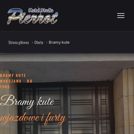
Strona główna
Oferta
Bramy kute
BRAMY KUTE ·
WARSZAWA · OD
1995
Bramy kute
wjazdowe i furty