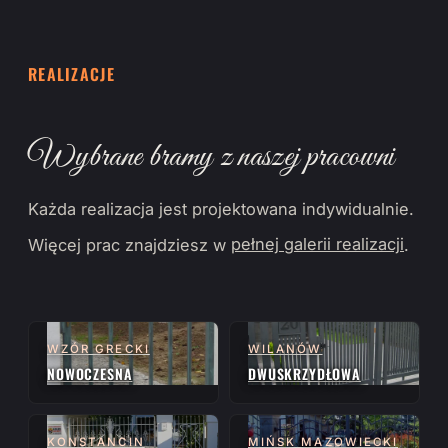
REALIZACJE
Wybrane bramy z naszej pracowni
Każda realizacja jest projektowana indywidualnie.
Więcej prac znajdziesz w
pełnej galerii realizacji
.
WZÓR GRECKI
WILANÓW
NOWOCZESNA
DWUSKRZYDŁOWA
KONSTANCIN
MIŃSK MAZOWIECKI