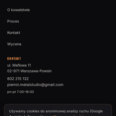
O kowalstwie
Proces
Kontakt
Wycena
KONTAKT
ul. Waflowa 11
02-971 Warszawa-Powsin
602 215 132
pierrot.metalstudio@gmail.com
pn–pt 7:00–16:00
Używamy cookies do anonimowej analizy ruchu (Google
© 2026 PIERROT Metal Studio · Tomasz Brokman, Mistrz Sztuki