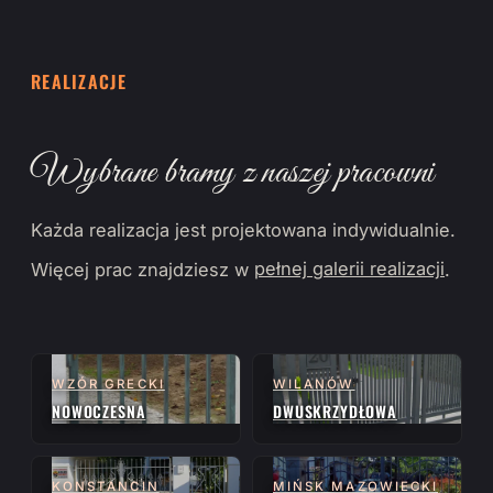
REALIZACJE
Wybrane bramy z naszej pracowni
Każda realizacja jest projektowana indywidualnie.
Więcej prac znajdziesz w
pełnej galerii realizacji
.
WZÓR GRECKI
WILANÓW
NOWOCZESNA
DWUSKRZYDŁOWA
KONSTANCIN
MIŃSK MAZOWIECKI