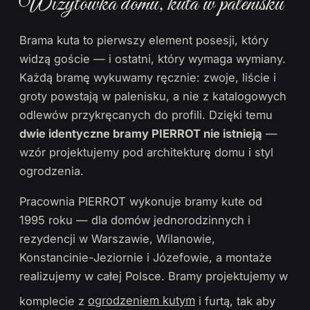
Wizytówka domu, kuta w palenisku
Brama kuta to pierwszy element posesji, który
widzą goście — i ostatni, który wymaga wymiany.
Każdą bramę wykuwamy ręcznie: zwoje, liście i
groty powstają w palenisku, a nie z katalogowych
odlewów przykręcanych do profili. Dzięki temu
dwie identyczne bramy PIERROT nie istnieją
—
wzór projektujemy pod architekturę domu i styl
ogrodzenia.
Pracownia PIERROT wykonuje bramy kute od
1995 roku — dla domów jednorodzinnych i
rezydencji w Warszawie, Wilanowie,
Konstancinie-Jeziornie i Józefowie, a montaże
realizujemy w całej Polsce. Bramy projektujemy w
komplecie z
ogrodzeniem kutym
i furtą, tak aby