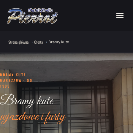
Strona główna
Oferta
Bramy kute
BRAMY KUTE ·
WARSZAWA · OD
1995
Bramy kute
wjazdowe i furty