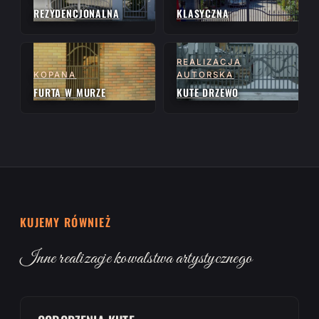
REZYDENCJONALNA
KLASYCZNA
REALIZACJA
KOPANA
AUTORSKA
FURTA W MURZE
KUTE DRZEWO
KUJEMY RÓWNIEŻ
Inne realizacje kowalstwa artystycznego