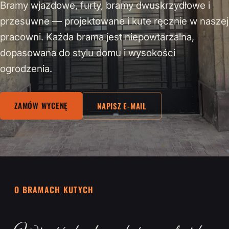
Bramy wjazdowe, furty, bramy dwuskrzydłowe i
przesuwne — projektowane i kute ręcznie w naszej
pracowni. Każda brama jest niepowtarzalna,
dopasowana do stylu domu i wysokości
ogrodzenia.
ZAMÓW WYCENĘ
NAPISZ E-MAIL
O BRAMACH KUTYCH