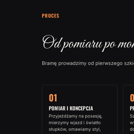
PROCES
Od pomiaru po mo
Bramę prowadzimy od pierwszego szkic
01
POMIAR I KONCEPCJA
P
Przyjeżdżamy na posesję,
S
mierzymy wjazd i światło
w
słupków, omawiamy styl,
d