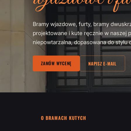
Bramy wjazdowe, furty, bramy dwuskr
projektowane i kute ręcznie w naszej 
niepowtarzalna, dopasowana do stylu 
ZAMÓW WYCENĘ
NAPISZ E-MAIL
O BRAMACH KUTYCH