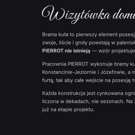
Wizytówka domu, 
Brama kuta to pierwszy element posesj
zwoje, liście i groty powstają w palen
PIERROT nie istnieją
— wzór projektujem
Pracownia PIERROT wykonuje bramy kut
Konstancinie-Jeziornie i Józefowie, a
furtą, tak aby całe wejście na posesję t
Każda konstrukcja jest cynkowana ogn
liczona w dekadach, nie sezonach. N
już na etapie projektu.