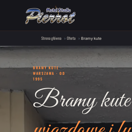
Strona główna
Oferta
Bramy kute
BRAMY KUTE ·
WARSZAWA · OD
1995
Bramy kute
wjazdowe i fu