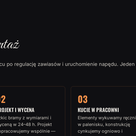
ntaż
u po regulację zawiasów i uruchomienie napędu. Jeden
02
03
ROJEKT I WYCENA
KUCIE W PRACOWNI
zkic bramy z wymiarami i
Elementy wykuwamy ręczni
yceną w 24–48 h. Projekt
w palenisku, konstrukcję
opracowujemy wspólnie —
cynkujemy ogniowo i