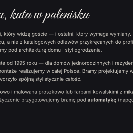
kuta w palenisku
i, który widzą goście — i ostatni, który wymaga wymian
isku, a nie z katalogowych odlewów przykręcanych do profi
y pod architekturę domu i styl ogrodzenia.
e od 1995 roku — dla domów jednorodzinnych i rezyden
 montaże realizujemy w całej Polsce. Bramy projektujemy
worzyło spójną stylistycznie całość.
iowo i malowana proszkowo lub farbami kowalskimi z mik
a życzenie przygotowujemy bramę pod
automatykę
(napęd