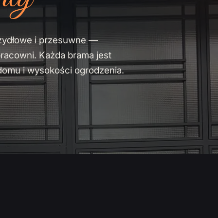
zydłowe i przesuwne —
pracowni. Każda brama jest
domu i wysokości ogrodzenia.