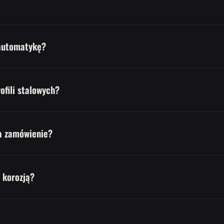
automatykę?
ofili stalowych?
a zamówienie?
 korozją?