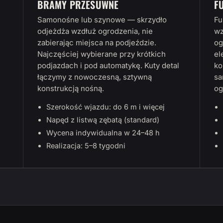
BRAMY PRZESUWNE
F
Samonośne lub szynowe — skrzydło
Fu
odjeżdża wzdłuż ogrodzenia, nie
wz
zabierając miejsca na podjeździe.
og
Najczęściej wybierane przy krótkich
el
podjazdach i pod automatykę. Kuty detal
ko
łączymy z nowoczesną, sztywną
sa
konstrukcją nośną.
og
Szerokość wjazdu: do 6 m i więcej
Napęd z listwą zębatą (standard)
Wycena indywidualna w 24–48 h
Realizacja: 5–8 tygodni