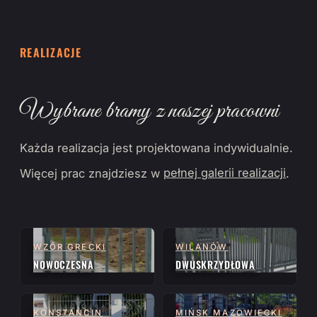
REALIZACJE
Wybrane bramy z naszej pracowni
Każda realizacja jest projektowana indywidualnie.
Więcej prac znajdziesz w
pełnej galerii realizacji
.
WZÓR GRECKI
WILANÓW
NOWOCZESNA
DWUSKRZYDŁOWA
KONSTANCIN
MIŃSK MAZOWIECKI