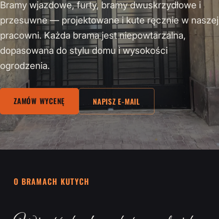
Bramy wjazdowe, furty, bramy dwuskrzydłowe i
przesuwne — projektowane i kute ręcznie w naszej
pracowni. Każda brama jest niepowtarzalna,
dopasowana do stylu domu i wysokości
ogrodzenia.
ZAMÓW WYCENĘ
NAPISZ E-MAIL
O BRAMACH KUTYCH