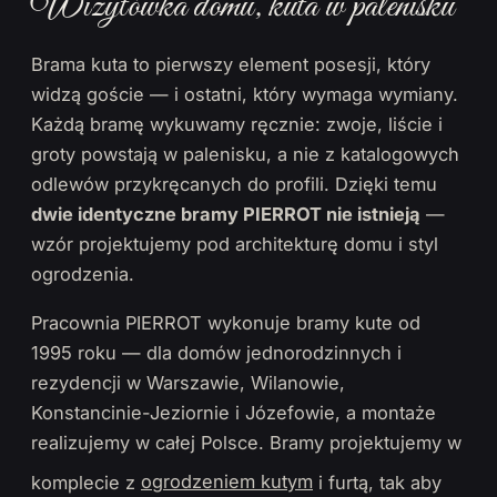
Wizytówka domu, kuta w palenisku
Brama kuta to pierwszy element posesji, który
widzą goście — i ostatni, który wymaga wymiany.
Każdą bramę wykuwamy ręcznie: zwoje, liście i
groty powstają w palenisku, a nie z katalogowych
odlewów przykręcanych do profili. Dzięki temu
dwie identyczne bramy PIERROT nie istnieją
—
wzór projektujemy pod architekturę domu i styl
ogrodzenia.
Pracownia PIERROT wykonuje bramy kute od
1995 roku — dla domów jednorodzinnych i
rezydencji w Warszawie, Wilanowie,
Konstancinie-Jeziornie i Józefowie, a montaże
realizujemy w całej Polsce. Bramy projektujemy w
komplecie z
ogrodzeniem kutym
i furtą, tak aby