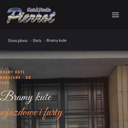
Strona główna
Oferta
Bramy kute
BRAMY KUTE ·
WARSZAWA · OD
1995
Bramy kute
wjazdowe i furty