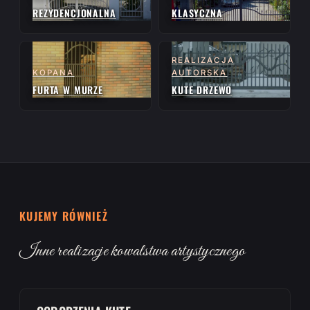
REZYDENCJONALNA
KLASYCZNA
REALIZACJA
KOPANA
AUTORSKA
FURTA W MURZE
KUTE DRZEWO
KUJEMY RÓWNIEŻ
Inne realizacje kowalstwa artystycznego