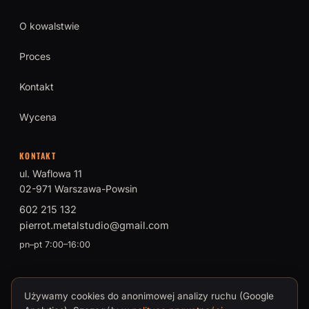
O kowalstwie
Proces
Kontakt
Wycena
KONTAKT
ul. Waflowa 11
02-971 Warszawa-Powsin
602 215 132
pierrot.metalstudio@gmail.com
pn–pt 7:00–16:00
Używamy cookies do anonimowej analizy ruchu (Google
© 2026 PIERROT Metal Studio · Tomasz Brokman, Mistrz Sztuki