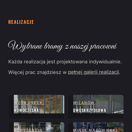
REALIZACJE
Wybrane bramy z naszej pracowni
Każda realizacja jest projektowana indywidualnie.
Więcej prac znajdziesz w
pełnej galerii realizacji
.
WZÓR GRECKI
WILANÓW
NOWOCZESNA
DWUSKRZYDŁOWA
KONSTANCIN
MIŃSK MAZOWIECKI