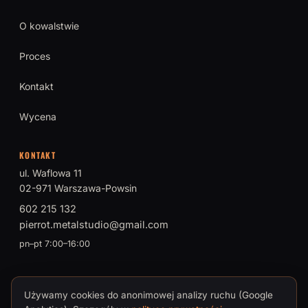
O kowalstwie
Proces
Kontakt
Wycena
KONTAKT
ul. Waflowa 11
02-971 Warszawa-Powsin
602 215 132
pierrot.metalstudio@gmail.com
pn–pt 7:00–16:00
Używamy cookies do anonimowej analizy ruchu (Google
© 2026 PIERROT Metal Studio · Tomasz Brokman, Mistrz Sztuki