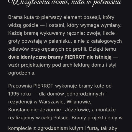
Wizytówka domu, kuta w palenisku
Brama kuta to pierwszy element posesji, który
widzą goście — i ostatni, który wymaga wymiany.
Każdą bramę wykuwamy ręcznie: zwoje, liście i
groty powstają w palenisku, a nie z katalogowych
odlewów przykręcanych do profili. Dzięki temu
dwie identyczne bramy PIERROT nie istnieją
—
wzór projektujemy pod architekturę domu i styl
ogrodzenia.
Pracownia PIERROT wykonuje bramy kute od
1995 roku — dla domów jednorodzinnych i
rezydencji w Warszawie, Wilanowie,
Konstancinie-Jeziornie i Józefowie, a montaże
realizujemy w całej Polsce. Bramy projektujemy w
komplecie z
ogrodzeniem kutym
i furtą, tak aby