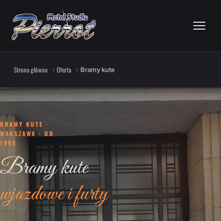
Strona główna
Oferta
Bramy kute
BRAMY KUTE ·
WARSZAWA · OD
1995
Bramy kute
wjazdowe i furty