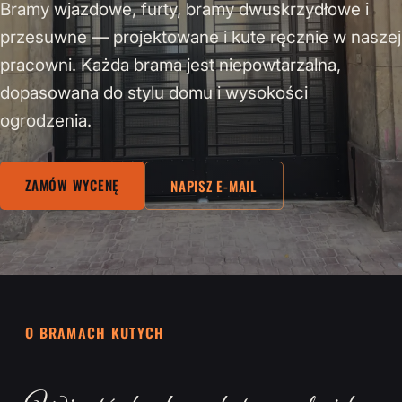
Bramy wjazdowe, furty, bramy dwuskrzydłowe i
przesuwne — projektowane i kute ręcznie w naszej
pracowni. Każda brama jest niepowtarzalna,
dopasowana do stylu domu i wysokości
ogrodzenia.
ZAMÓW WYCENĘ
NAPISZ E-MAIL
O BRAMACH KUTYCH