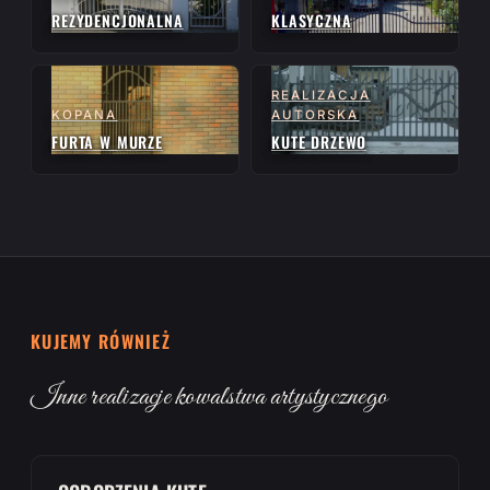
REZYDENCJONALNA
KLASYCZNA
REALIZACJA
KOPANA
AUTORSKA
FURTA W MURZE
KUTE DRZEWO
KUJEMY RÓWNIEŻ
Inne realizacje kowalstwa artystycznego