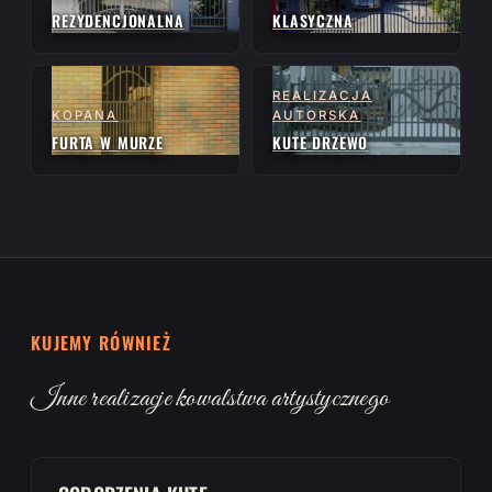
REZYDENCJONALNA
KLASYCZNA
REALIZACJA
KOPANA
AUTORSKA
FURTA W MURZE
KUTE DRZEWO
KUJEMY RÓWNIEŻ
Inne realizacje kowalstwa artystycznego