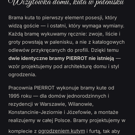
Wizytówka domu, kuta w palenisku
Brama kuta to pierwszy element posesji, który
widzą goście — i ostatni, który wymaga wymiany.
Każdą bramę wykuwamy ręcznie: zwoje, liście i
groty powstają w palenisku, a nie z katalogowych
odlewów przykręcanych do profili. Dzięki temu
dwie identyczne bramy PIERROT nie istnieją
—
wzór projektujemy pod architekturę domu i styl
ogrodzenia.
Pracownia PIERROT wykonuje bramy kute od
1995 roku — dla domów jednorodzinnych i
rezydencji w Warszawie, Wilanowie,
Konstancinie-Jeziornie i Józefowie, a montaże
realizujemy w całej Polsce. Bramy projektujemy w
komplecie z
ogrodzeniem kutym
i furtą, tak aby