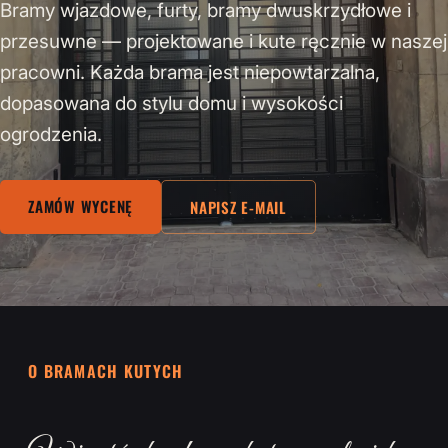
Bramy wjazdowe, furty, bramy dwuskrzydłowe i
przesuwne — projektowane i kute ręcznie w naszej
pracowni. Każda brama jest niepowtarzalna,
dopasowana do stylu domu i wysokości
ogrodzenia.
ZAMÓW WYCENĘ
NAPISZ E-MAIL
O BRAMACH KUTYCH