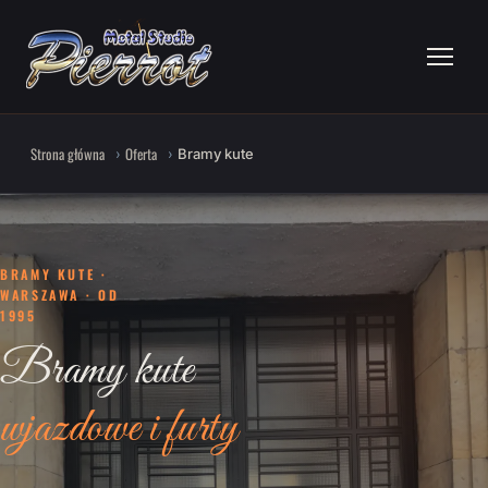
Strona główna
Oferta
Bramy kute
BRAMY KUTE ·
WARSZAWA · OD
1995
Bramy kute
wjazdowe i furty