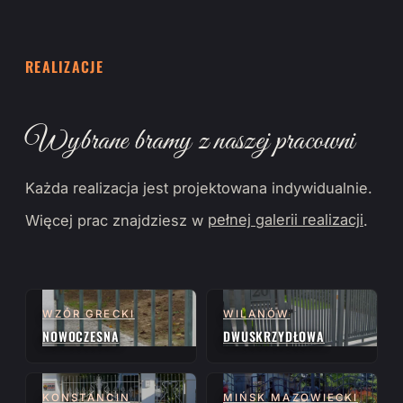
REALIZACJE
Wybrane bramy z naszej pracowni
Każda realizacja jest projektowana indywidualnie.
Więcej prac znajdziesz w
pełnej galerii realizacji
.
WZÓR GRECKI
WILANÓW
NOWOCZESNA
DWUSKRZYDŁOWA
KONSTANCIN
MIŃSK MAZOWIECKI