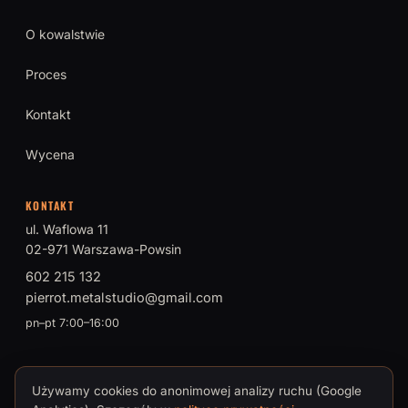
O kowalstwie
Proces
Kontakt
Wycena
KONTAKT
ul. Waflowa 11
02-971 Warszawa-Powsin
602 215 132
pierrot.metalstudio@gmail.com
pn–pt 7:00–16:00
Używamy cookies do anonimowej analizy ruchu (Google
© 2026 PIERROT Metal Studio · Tomasz Brokman, Mistrz Sztuki