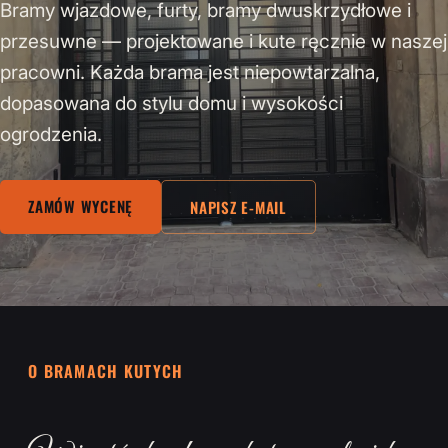
Bramy wjazdowe, furty, bramy dwuskrzydłowe i
przesuwne — projektowane i kute ręcznie w naszej
pracowni. Każda brama jest niepowtarzalna,
dopasowana do stylu domu i wysokości
ogrodzenia.
ZAMÓW WYCENĘ
NAPISZ E-MAIL
O BRAMACH KUTYCH