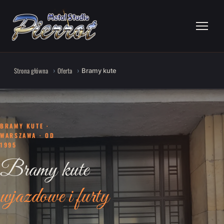
Strona główna
Oferta
Bramy kute
BRAMY KUTE ·
WARSZAWA · OD
1995
Bramy kute
wjazdowe i furty