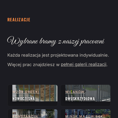
REALIZACJE
Wybrane bramy z naszej pracowni
Każda realizacja jest projektowana indywidualnie.
Więcej prac znajdziesz w
pełnej galerii realizacji
.
WZÓR GRECKI
WILANÓW
NOWOCZESNA
DWUSKRZYDŁOWA
KONSTANCIN
MIŃSK MAZOWIECKI