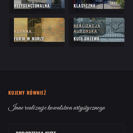
REZYDENCJONALNA
KLASYCZNA
REALIZACJA
KOPANA
AUTORSKA
FURTA W MURZE
KUTE DRZEWO
KUJEMY RÓWNIEŻ
Inne realizacje kowalstwa artystycznego