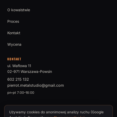
O kowalstwie
Proces
Kontakt
Wycena
KONTAKT
ul. Waflowa 11
02-971 Warszawa-Powsin
602 215 132
pierrot.metalstudio@gmail.com
pn–pt 7:00–16:00
Używamy cookies do anonimowej analizy ruchu (Google
© 2026 PIERROT Metal Studio · Tomasz Brokman, Mistrz Sztuki