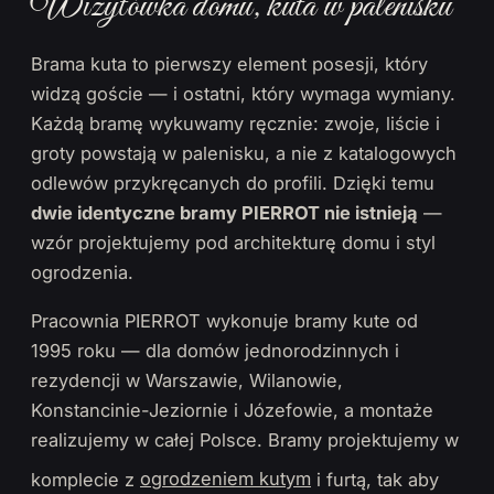
Wizytówka domu, kuta w palenisku
Brama kuta to pierwszy element posesji, który
widzą goście — i ostatni, który wymaga wymiany.
Każdą bramę wykuwamy ręcznie: zwoje, liście i
groty powstają w palenisku, a nie z katalogowych
odlewów przykręcanych do profili. Dzięki temu
dwie identyczne bramy PIERROT nie istnieją
—
wzór projektujemy pod architekturę domu i styl
ogrodzenia.
Pracownia PIERROT wykonuje bramy kute od
1995 roku — dla domów jednorodzinnych i
rezydencji w Warszawie, Wilanowie,
Konstancinie-Jeziornie i Józefowie, a montaże
realizujemy w całej Polsce. Bramy projektujemy w
komplecie z
ogrodzeniem kutym
i furtą, tak aby