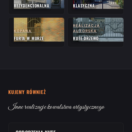
REZYDENCJONALNA
KLASYCZNA
REALIZACJA
KOPANA
AUTORSKA
FURTA W MURZE
KUTE DRZEWO
KUJEMY RÓWNIEŻ
Inne realizacje kowalstwa artystycznego