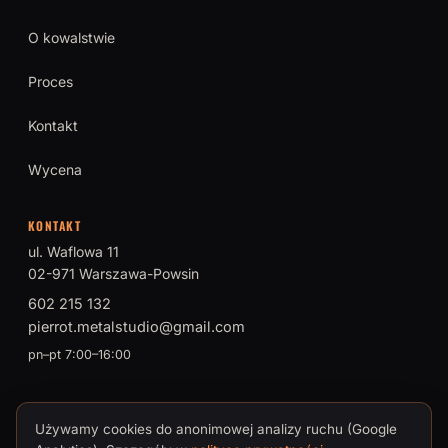
O kowalstwie
Proces
Kontakt
Wycena
KONTAKT
ul. Waflowa 11
02-971 Warszawa-Powsin
602 215 132
pierrot.metalstudio@gmail.com
pn–pt 7:00–16:00
Używamy cookies do anonimowej analizy ruchu (Google
© 2026 PIERROT Metal Studio · Tomasz Brokman, Mistrz Sztuki