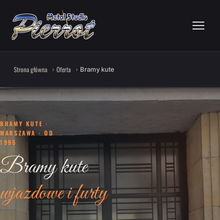
Strona główna
Oferta
Bramy kute
BRAMY KUTE ·
WARSZAWA · OD
1995
Bramy kute
wjazdowe i furty