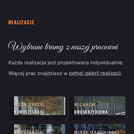
REALIZACJE
Wybrane bramy z naszej pracowni
Każda realizacja jest projektowana indywidualnie.
Więcej prac znajdziesz w
pełnej galerii realizacji
.
WZÓR GRECKI
WILANÓW
NOWOCZESNA
DWUSKRZYDŁOWA
KONSTANCIN
MIŃSK MAZOWIECKI