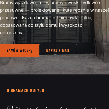
Bramy wjazdowe, furty, bramy dwuskrzydłowe i
przesuwne — projektowane i kute ręcznie w naszej
pracowni. Każda brama jest niepowtarzalna,
dopasowana do stylu domu i wysokości
ogrodzenia.
ZAMÓW WYCENĘ
NAPISZ E-MAIL
O BRAMACH KUTYCH