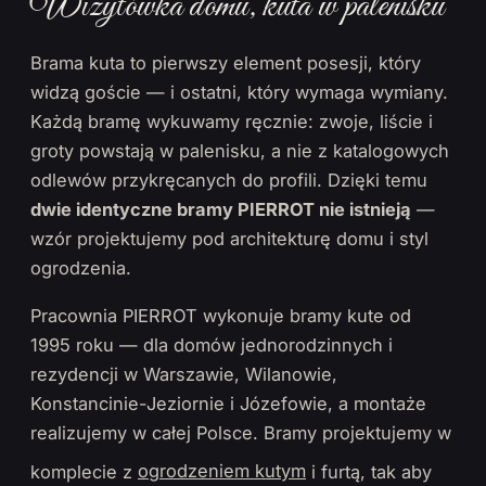
Wizytówka domu, kuta w palenisku
Brama kuta to pierwszy element posesji, który
widzą goście — i ostatni, który wymaga wymiany.
Każdą bramę wykuwamy ręcznie: zwoje, liście i
groty powstają w palenisku, a nie z katalogowych
odlewów przykręcanych do profili. Dzięki temu
dwie identyczne bramy PIERROT nie istnieją
—
wzór projektujemy pod architekturę domu i styl
ogrodzenia.
Pracownia PIERROT wykonuje bramy kute od
1995 roku — dla domów jednorodzinnych i
rezydencji w Warszawie, Wilanowie,
Konstancinie-Jeziornie i Józefowie, a montaże
realizujemy w całej Polsce. Bramy projektujemy w
komplecie z
ogrodzeniem kutym
i furtą, tak aby