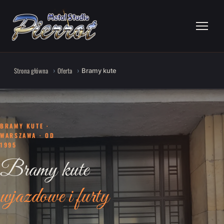
Strona główna
Oferta
Bramy kute
BRAMY KUTE ·
WARSZAWA · OD
1995
Bramy kute
wjazdowe i furty