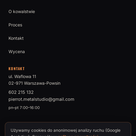
O kowalstwie
Proces
Kontakt
Wycena
KONTAKT
ul. Waflowa 11
02-971 Warszawa-Powsin
602 215 132
pierrot.metalstudio@gmail.com
pn–pt 7:00–16:00
Używamy cookies do anonimowej analizy ruchu (Google
© 2026 PIERROT Metal Studio · Tomasz Brokman, Mistrz Sztuki