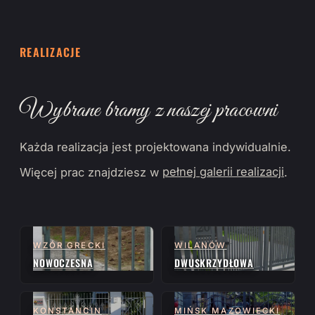
REALIZACJE
Wybrane bramy z naszej pracowni
Każda realizacja jest projektowana indywidualnie.
Więcej prac znajdziesz w
pełnej galerii realizacji
.
WZÓR GRECKI
WILANÓW
NOWOCZESNA
DWUSKRZYDŁOWA
KONSTANCIN
MIŃSK MAZOWIECKI