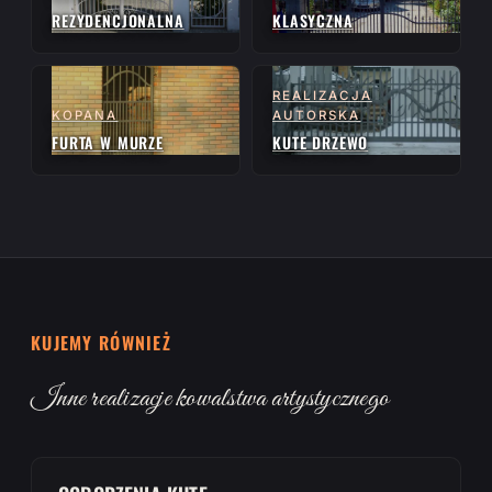
REZYDENCJONALNA
KLASYCZNA
REALIZACJA
KOPANA
AUTORSKA
FURTA W MURZE
KUTE DRZEWO
KUJEMY RÓWNIEŻ
Inne realizacje kowalstwa artystycznego