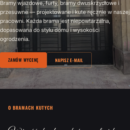
Bramy wjazdowe, furty, bramy dwuskrzydłowe i
przesuwne — projektowane i kute ręcznie w naszej
pracowni. Każda brama jest niepowtarzalna,
dopasowana do stylu domu i wysokości
ogrodzenia.
ZAMÓW WYCENĘ
NAPISZ E-MAIL
O BRAMACH KUTYCH