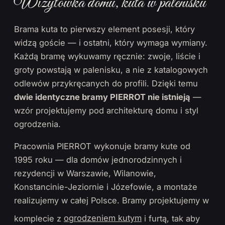
Wizytówka domu, kuta w palenisku
Brama kuta to pierwszy element posesji, który
widzą goście — i ostatni, który wymaga wymiany.
Każdą bramę wykuwamy ręcznie: zwoje, liście i
groty powstają w palenisku, a nie z katalogowych
odlewów przykręcanych do profili. Dzięki temu
dwie identyczne bramy PIERROT nie istnieją
—
wzór projektujemy pod architekturę domu i styl
ogrodzenia.
Pracownia PIERROT wykonuje bramy kute od
1995 roku — dla domów jednorodzinnych i
rezydencji w Warszawie, Wilanowie,
Konstancinie-Jeziornie i Józefowie, a montaże
realizujemy w całej Polsce. Bramy projektujemy w
komplecie z
ogrodzeniem kutym
i furtą, tak aby