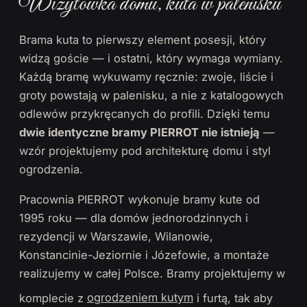
Wizytówka domu, kuta w palenisku
Brama kuta to pierwszy element posesji, który
widzą goście — i ostatni, który wymaga wymiany.
Każdą bramę wykuwamy ręcznie: zwoje, liście i
groty powstają w palenisku, a nie z katalogowych
odlewów przykręcanych do profili. Dzięki temu
dwie identyczne bramy PIERROT nie istnieją
—
wzór projektujemy pod architekturę domu i styl
ogrodzenia.
Pracownia PIERROT wykonuje bramy kute od
1995 roku — dla domów jednorodzinnych i
rezydencji w Warszawie, Wilanowie,
Konstancinie-Jeziornie i Józefowie, a montaże
realizujemy w całej Polsce. Bramy projektujemy w
komplecie z
ogrodzeniem kutym
i furtą, tak aby