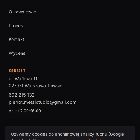
O kowalstwie
Proces
Kontakt
Wycena
KONTAKT
ul. Waflowa 11
02-971 Warszawa-Powsin
602 215 132
pierrot.metalstudio@gmail.com
pn–pt 7:00–16:00
Używamy cookies do anonimowej analizy ruchu (Google
© 2026 PIERROT Metal Studio · Tomasz Brokman, Mistrz Sztuki