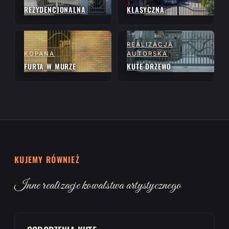
REZYDENCJONALNA
KLASYCZNA
REALIZACJA
KOPANA
AUTORSKA
FURTA W MURZE
KUTE DRZEWO
KUJEMY RÓWNIEŻ
Inne realizacje kowalstwa artystycznego