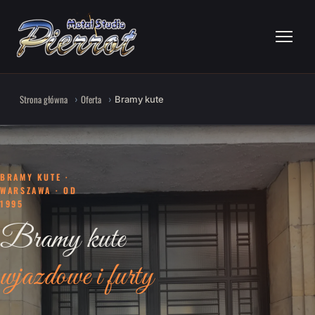
Strona główna
Oferta
Bramy kute
BRAMY KUTE ·
WARSZAWA · OD
1995
Bramy kute
wjazdowe i furty