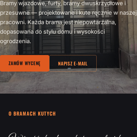
Bramy wjazdowe, furty, bramy dwuskrzydłowe i
przesuwne — projektowane i kute ręcznie w naszej
pracowni. Każda brama jest niepowtarzalna,
dopasowana do stylu domu i wysokości
ogrodzenia.
ZAMÓW WYCENĘ
NAPISZ E-MAIL
O BRAMACH KUTYCH