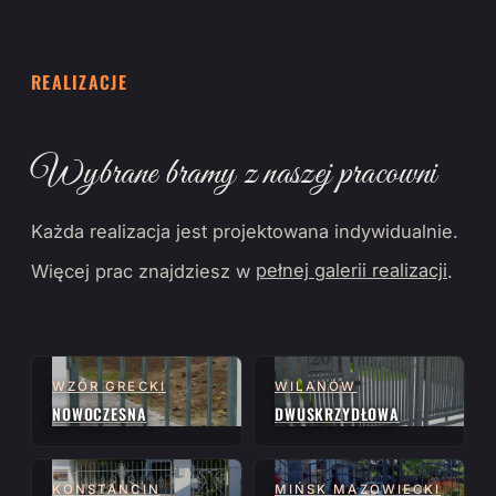
REALIZACJE
Wybrane bramy z naszej pracowni
Każda realizacja jest projektowana indywidualnie.
Więcej prac znajdziesz w
pełnej galerii realizacji
.
WZÓR GRECKI
WILANÓW
NOWOCZESNA
DWUSKRZYDŁOWA
KONSTANCIN
MIŃSK MAZOWIECKI