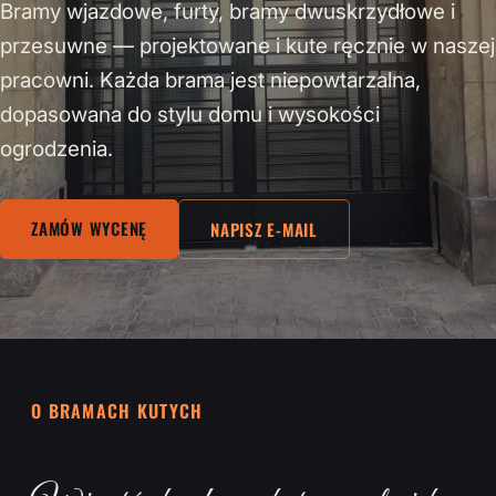
Bramy wjazdowe, furty, bramy dwuskrzydłowe i
przesuwne — projektowane i kute ręcznie w naszej
pracowni. Każda brama jest niepowtarzalna,
dopasowana do stylu domu i wysokości
ogrodzenia.
ZAMÓW WYCENĘ
NAPISZ E-MAIL
O BRAMACH KUTYCH