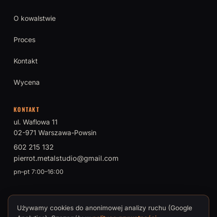
O kowalstwie
Proces
Kontakt
Wycena
KONTAKT
ul. Waflowa 11
02-971 Warszawa-Powsin
602 215 132
pierrot.metalstudio@gmail.com
pn–pt 7:00–16:00
Używamy cookies do anonimowej analizy ruchu (Google
© 2026 PIERROT Metal Studio · Tomasz Brokman, Mistrz Sztuki