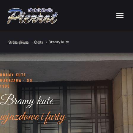
Strona główna
Oferta
Bramy kute
BRAMY KUTE ·
WARSZAWA · OD
1995
Bramy kute
wjazdowe i furty