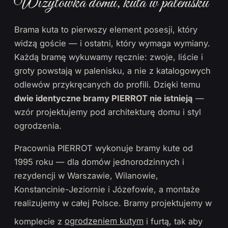
Wizytówka domu, kuta w palenisku
Brama kuta to pierwszy element posesji, który
widzą goście — i ostatni, który wymaga wymiany.
Każdą bramę wykuwamy ręcznie: zwoje, liście i
groty powstają w palenisku, a nie z katalogowych
odlewów przykręcanych do profili. Dzięki temu
dwie identyczne bramy PIERROT nie istnieją
—
wzór projektujemy pod architekturę domu i styl
ogrodzenia.
Pracownia PIERROT wykonuje bramy kute od
1995 roku — dla domów jednorodzinnych i
rezydencji w Warszawie, Wilanowie,
Konstancinie-Jeziornie i Józefowie, a montaże
realizujemy w całej Polsce. Bramy projektujemy w
komplecie z
ogrodzeniem kutym
i furtą, tak aby