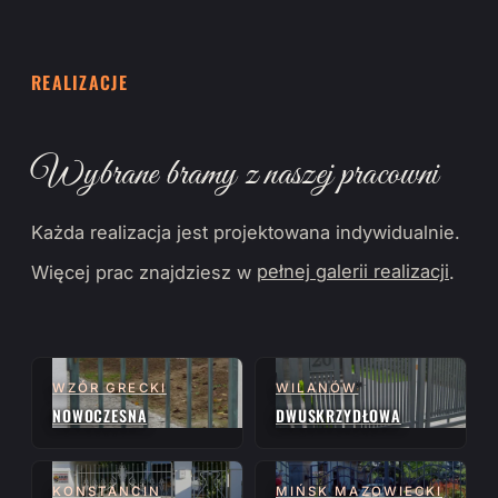
REALIZACJE
Wybrane bramy z naszej pracowni
Każda realizacja jest projektowana indywidualnie.
Więcej prac znajdziesz w
pełnej galerii realizacji
.
WZÓR GRECKI
WILANÓW
NOWOCZESNA
DWUSKRZYDŁOWA
KONSTANCIN
MIŃSK MAZOWIECKI