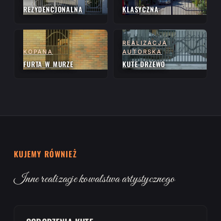
REZYDENCJONALNA
KLASYCZNA
REALIZACJA
KOPANA
AUTORSKA
FURTA W MURZE
KUTE DRZEWO
KUJEMY RÓWNIEŻ
Inne realizacje kowalstwa artystycznego