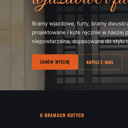
Bramy wjazdowe, furty, bramy dwuskr
projektowane i kute ręcznie w naszej 
niepowtarzalna, dopasowana do stylu 
ZAMÓW WYCENĘ
NAPISZ E-MAIL
O BRAMACH KUTYCH