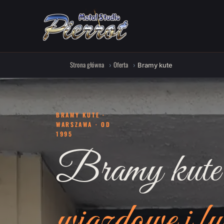
Strona główna
Oferta
Bramy kute
BRAMY KUTE ·
WARSZAWA · OD
1995
Bramy kute
wjazdowe i fu