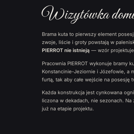
Wizytówka domu, 
Brama kuta to pierwszy element posesj
zwoje, liście i groty powstają w palen
PIERROT nie istnieją
— wzór projektujem
Pracownia PIERROT wykonuje bramy kut
Konstancinie-Jeziornie i Józefowie, a
furtą, tak aby całe wejście na posesję t
Każda konstrukcja jest cynkowana ogn
liczona w dekadach, nie sezonach. N
już na etapie projektu.