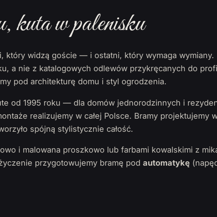
kuta w palenisku
i, który widzą goście — i ostatni, który wymaga wymian
isku, a nie z katalogowych odlewów przykręcanych do profi
y pod architekturę domu i styl ogrodzenia.
e od 1995 roku — dla domów jednorodzinnych i rezyden
 montaże realizujemy w całej Polsce. Bramy projektujemy
worzyło spójną stylistycznie całość.
iowo i malowana proszkowo lub farbami kowalskimi z mik
a życzenie przygotowujemy bramę pod
automatykę
(napęd