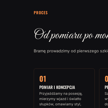
PROCES
Od pomiaru po mo
Bramę prowadzimy od pierwszego szkic
01
POMIAR I KONCEPCJA
P
Przyjeżdżamy na posesję,
S
mierzymy wjazd i światło
w
słupków, omawiamy styl,
d