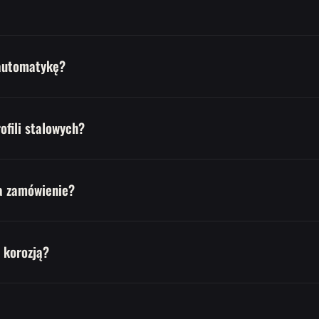
automatykę?
ofili stalowych?
a zamówienie?
 korozją?