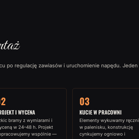
ntaż
u po regulację zawiasów i uruchomienie napędu. Jeden
02
03
ROJEKT I WYCENA
KUCIE W PRACOWNI
zkic bramy z wymiarami i
Elementy wykuwamy ręczni
yceną w 24–48 h. Projekt
w palenisku, konstrukcję
opracowujemy wspólnie —
cynkujemy ogniowo i