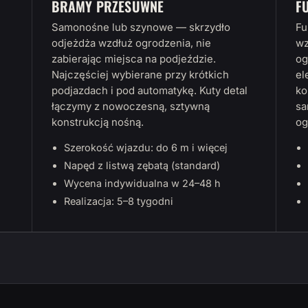
BRAMY PRZESUWNE
F
Samonośne lub szynowe — skrzydło
Fu
odjeżdża wzdłuż ogrodzenia, nie
wz
zabierając miejsca na podjeździe.
og
Najczęściej wybierane przy krótkich
el
podjazdach i pod automatykę. Kuty detal
ko
łączymy z nowoczesną, sztywną
sa
konstrukcją nośną.
og
Szerokość wjazdu: do 6 m i więcej
Napęd z listwą zębatą (standard)
Wycena indywidualna w 24–48 h
Realizacja: 5–8 tygodni