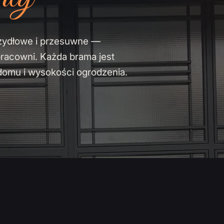
zydłowe i przesuwne —
pracowni. Każda brama jest
domu i wysokości ogrodzenia.