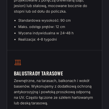
projektowane z poręczą drewnianą (dąb,
jesion) lub stalową, mocowane bocznie do
stopni lub od dołu do policzka.
Standardowa wysokość: 90 cm
Maks. odstęp prętów: 12 cm
Wycena indywidualna w 24–48 h
Realizacja: 4–8 tygodni
BALUSTRADY TARASOWE
Zewnętrzne, na tarasach, balkonach i wokół
basenów. Wykonujemy z dodatkową ochroną
antykorozyjną i powłoką proszkową odporną
na UV. Często łączone ze szkłem hartowanym
lub deską tarasową.