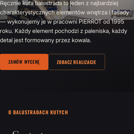
Ręcznie kuta balustrada to jeden z najbardziej
charakterystycznych elementów wnętrza i fasady
— wykonujemy je w pracowni PIERROT od 1995
roku. Każdy element pochodzi z paleniska, każdy
detal jest formowany przez kowala.
ZAMÓW WYCENĘ
ZOBACZ REALIZACJE
O BALUSTRADACH KUTYCH