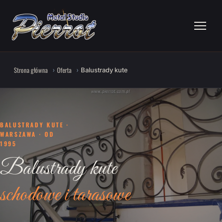
Strona główna
Oferta
Balustrady kute
BALUSTRADY KUTE ·
WARSZAWA · OD
1995
Balustrady kute
schodowe i tarasowe