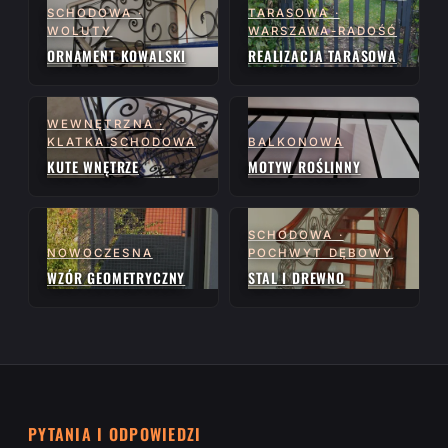
SCHODOWA ·
TARASOWA ·
WOLUTY
WARSZAWA-RADOŚĆ
ORNAMENT KOWALSKI
REALIZACJA TARASOWA
WEWNĘTRZNA ·
KLATKA SCHODOWA
BALKONOWA
KUTE WNĘTRZE
MOTYW ROŚLINNY
SCHODOWA ·
NOWOCZESNA
POCHWYT DĘBOWY
WZÓR GEOMETRYCZNY
STAL I DREWNO
PYTANIA I ODPOWIEDZI