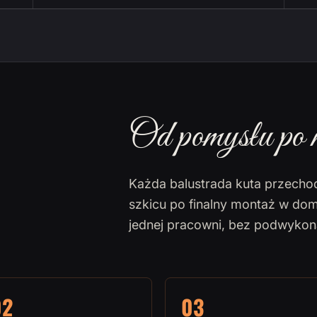
Od pomysłu po 
Każda balustrada kuta przecho
szkicu po finalny montaż w dom
jednej pracowni, bez podwyko
02
03