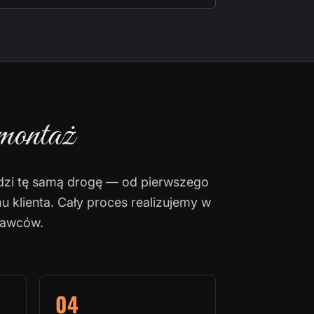
montaż
dzi tę samą drogę — od pierwszego
u klienta. Cały proces realizujemy w
nawców.
04