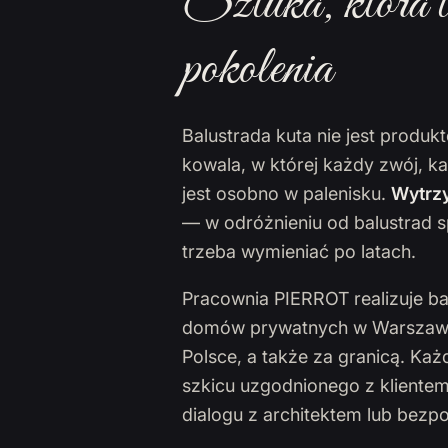
Sztuka, która t
pokolenia
Balustrada kuta nie jest produ
kowala, w której każdy zwój, k
jest osobno w palenisku.
Wytrzy
— w odróżnieniu od balustrad s
trzeba wymieniać po latach.
Pracownia PIERROT realizuje ba
domów prywatnych w Warszawie,
Polsce, a także za granicą. Ka
szkicu uzgodnionego z klientem
dialogu z architektem lub bezp