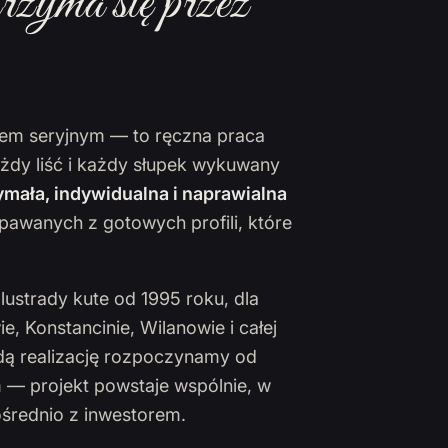
rzyma się przez
ktem seryjnym — to ręczna praca
ażdy liść i każdy słupek wykuwany
mała, indywidualna i naprawialna
pawanych z gotowych profili, które
lustrady kute od 1995 roku, dla
 Konstancinie, Wilanowie i całej
żdą realizację rozpoczynamy od
 — projekt powstaje wspólnie, w
ośrednio z inwestorem.