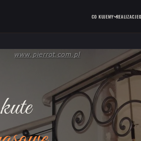
CO KUJEMY
REALIZACJE
kute
rasowe