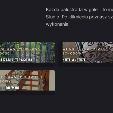
Każda balustrada w galerii to i
Studio. Po kliknięciu poznasz sz
wykonania.
RASOWA · WARSZAWA-
WEWNĘTRZNA · KLATKA
DOŚĆ
SCHODOWA
ALIZACJA TARASOWA
KUTE WNĘTRZE
HODOWA · POCHWYT
ĘBOWY
AL I DREWNO