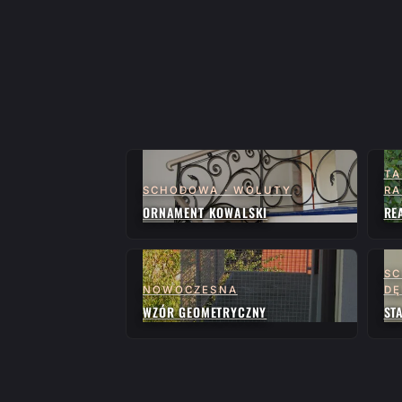
TA
SCHODOWA · WOLUTY
RA
ORNAMENT KOWALSKI
RE
SC
NOWOCZESNA
D
WZÓR GEOMETRYCZNY
ST