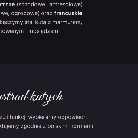
trzne
(schodowe i antresolowe),
owe, ogrodowe) oraz
francuskie
. Łączymy stal kutą z marmurem,
towanym i mosiądzem.
strad kutych
żu i funkcji wybieramy odpowiedni
ektujemy zgodnie z polskimi normami