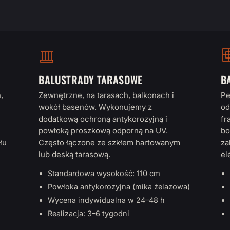
BALUSTRADY TARASOWE
B
,
Zewnętrzne, na tarasach, balkonach i
Pe
wokół basenów. Wykonujemy z
od
dodatkową ochroną antykorozyjną i
fr
powłoką proszkową odporną na UV.
bo
łu
Często łączone ze szkłem hartowanym
za
lub deską tarasową.
el
Standardowa wysokość: 110 cm
Powłoka antykorozyjna (mika żelazowa)
Wycena indywidualna w 24–48 h
Realizacja: 3–6 tygodni