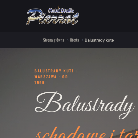
Strona główna
Oferta
Balustrady kute
BALUSTRADY KUTE ·
WARSZAWA · OD
1995
Balustrady 
schodowe i ta