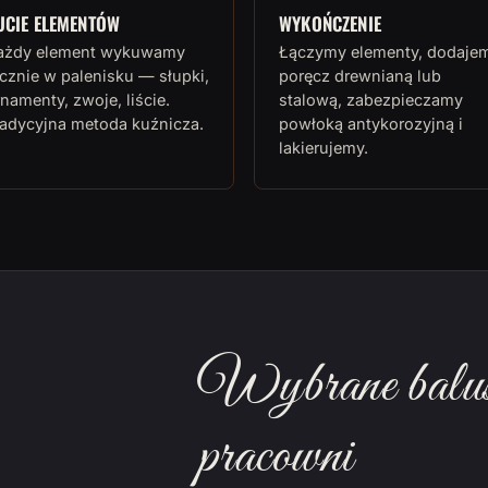
UCIE ELEMENTÓW
WYKOŃCZENIE
ażdy element wykuwamy
Łączymy elementy, dodaje
cznie w palenisku — słupki,
poręcz drewnianą lub
namenty, zwoje, liście.
stalową, zabezpieczamy
radycyjna metoda kuźnicza.
powłoką antykorozyjną i
lakierujemy.
Wybrane balust
pracowni