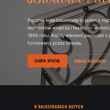
Ręcznie kuta balustrada to jeden z naj
elementów wnętrza i fasady — wykon
1995 roku. Każdy element pochodzi z pa
formowany przez kowala.
ZAMÓW WYCENĘ
ZOBACZ REALIZACJE
O BALUSTRADACH KUTYCH