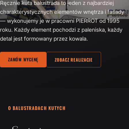
Ręcznie kuta balustrada to jeden z najbardziej
charakterystycznych elementów wnętrza i fasady
— wykonujemy je w pracowni PIERROT od 1995
roku. Każdy element pochodzi z paleniska, każdy
detal jest formowany przez kowala.
ZAMÓW WYCENĘ
ZOBACZ REALIZACJE
O BALUSTRADACH KUTYCH