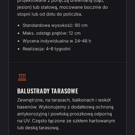
projektowane z poręczą drewnianą (dąb,
jesion) lub stalową, mocowane bocznie do
stopni lub od dołu do policzka.
Standardowa wysokość: 90 cm
Maks. odstęp prętów: 12 cm
Wycena indywidualna w 24–48 h
Realizacja: 4–8 tygodni
BALUSTRADY TARASOWE
Zewnętrzne, na tarasach, balkonach i wokół
basenów. Wykonujemy z dodatkową ochroną
antykorozyjną i powłoką proszkową odporną
na UV. Często łączone ze szkłem hartowanym
lub deską tarasową.