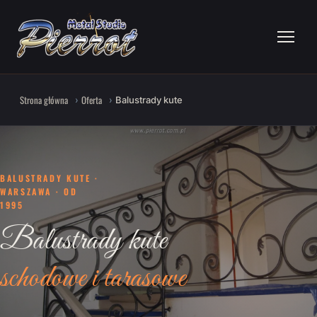
Strona główna
Oferta
Balustrady kute
BALUSTRADY KUTE ·
WARSZAWA · OD
1995
Balustrady kute
schodowe i tarasowe