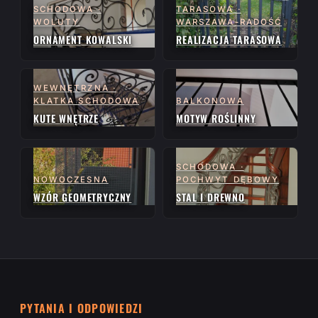
SCHODOWA ·
TARASOWA ·
WOLUTY
WARSZAWA-RADOŚĆ
ORNAMENT KOWALSKI
REALIZACJA TARASOWA
WEWNĘTRZNA ·
KLATKA SCHODOWA
BALKONOWA
KUTE WNĘTRZE
MOTYW ROŚLINNY
SCHODOWA ·
NOWOCZESNA
POCHWYT DĘBOWY
WZÓR GEOMETRYCZNY
STAL I DREWNO
PYTANIA I ODPOWIEDZI