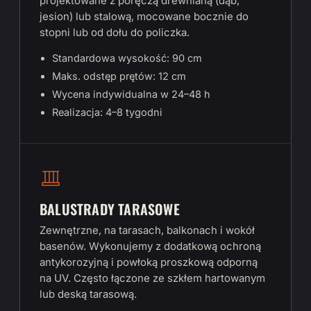
projektowane z poręczą drewnianą (dąb,
jesion) lub stalową, mocowane bocznie do
stopni lub od dołu do policzka.
Standardowa wysokość: 90 cm
Maks. odstęp prętów: 12 cm
Wycena indywidualna w 24–48 h
Realizacja: 4–8 tygodni
BALUSTRADY TARASOWE
Zewnętrzne, na tarasach, balkonach i wokół
basenów. Wykonujemy z dodatkową ochroną
antykorozyjną i powłoką proszkową odporną
na UV. Często łączone ze szkłem hartowanym
lub deską tarasową.