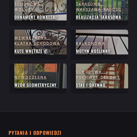
SCHODOWA ·
TARASOWA ·
WOLUTY
WARSZAWA-RADOŚĆ
ORNAMENT KOWALSKI
REALIZACJA TARASOWA
WEWNĘTRZNA ·
KLATKA SCHODOWA
BALKONOWA
KUTE WNĘTRZE
MOTYW ROŚLINNY
SCHODOWA ·
NOWOCZESNA
POCHWYT DĘBOWY
WZÓR GEOMETRYCZNY
STAL I DREWNO
PYTANIA I ODPOWIEDZI