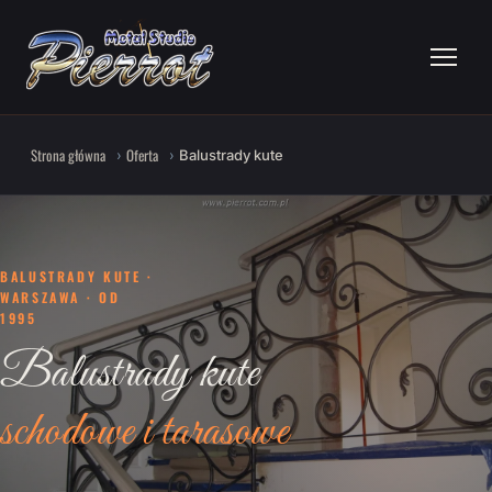
Strona główna
Oferta
Balustrady kute
BALUSTRADY KUTE ·
WARSZAWA · OD
1995
Balustrady kute
schodowe i tarasowe