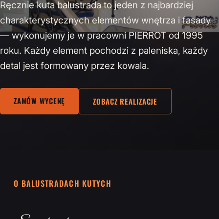
Ręcznie kuta balustrada to jeden z najbardziej
charakterystycznych elementów wnętrza i fasady
— wykonujemy je w pracowni PIERROT od 1995
roku. Każdy element pochodzi z paleniska, każdy
detal jest formowany przez kowala.
ZAMÓW WYCENĘ
ZOBACZ REALIZACJE
O BALUSTRADACH KUTYCH