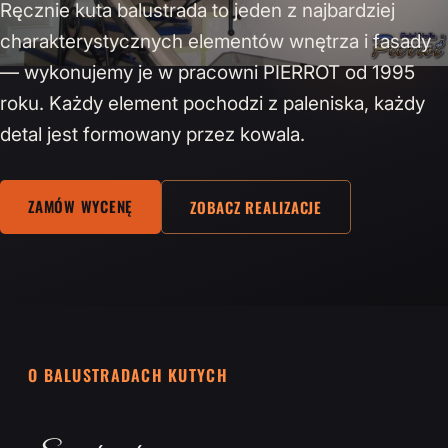
Ręcznie kuta balustrada to jeden z najbardziej
charakterystycznych elementów wnętrza i fasady
— wykonujemy je w pracowni PIERROT od 1995
roku. Każdy element pochodzi z paleniska, każdy
detal jest formowany przez kowala.
ZAMÓW WYCENĘ
ZOBACZ REALIZACJE
O BALUSTRADACH KUTYCH