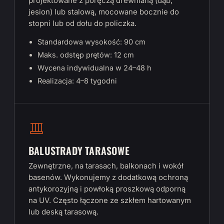
projektowane z poręczą drewnianą (dąb,
jesion) lub stalową, mocowane bocznie do
stopni lub od dołu do policzka.
Standardowa wysokość: 90 cm
Maks. odstęp prętów: 12 cm
Wycena indywidualna w 24–48 h
Realizacja: 4–8 tygodni
BALUSTRADY TARASOWE
Zewnętrzne, na tarasach, balkonach i wokół
basenów. Wykonujemy z dodatkową ochroną
antykorozyjną i powłoką proszkową odporną
na UV. Często łączone ze szkłem hartowanym
lub deską tarasową.