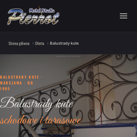
Strona główna
Oferta
Balustrady kute
BALUSTRADY KUTE ·
WARSZAWA · OD
1995
Balustrady kute
schodowe i tarasowe