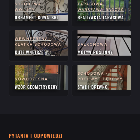
SCHODOWA ·
TARASOWA ·
WOLUTY
WARSZAWA-RADOŚĆ
ORNAMENT KOWALSKI
REALIZACJA TARASOWA
WEWNĘTRZNA ·
KLATKA SCHODOWA
BALKONOWA
KUTE WNĘTRZE
MOTYW ROŚLINNY
SCHODOWA ·
NOWOCZESNA
POCHWYT DĘBOWY
WZÓR GEOMETRYCZNY
STAL I DREWNO
PYTANIA I ODPOWIEDZI