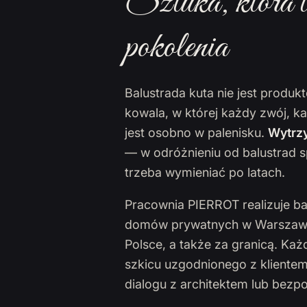
Sztuka, która t
pokolenia
Balustrada kuta nie jest produ
kowala, w której każdy zwój, k
jest osobno w palenisku.
Wytrzy
— w odróżnieniu od balustrad s
trzeba wymieniać po latach.
Pracownia PIERROT realizuje ba
domów prywatnych w Warszawie,
Polsce, a także za granicą. Ka
szkicu uzgodnionego z klientem
dialogu z architektem lub bezp