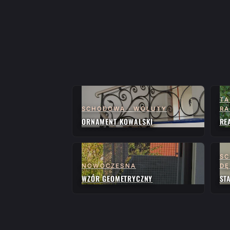
TA
SCHODOWA · WOLUTY
RA
ORNAMENT KOWALSKI
RE
SC
NOWOCZESNA
D
WZÓR GEOMETRYCZNY
ST