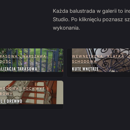
Każda balustrada w galerii to i
Studio. Po kliknięciu poznasz sz
wykonania.
RASOWA · WARSZAWA-
WEWNĘTRZNA · KLATKA
DOŚĆ
SCHODOWA
ALIZACJA TARASOWA
KUTE WNĘTRZE
HODOWA · POCHWYT
ĘBOWY
AL I DREWNO