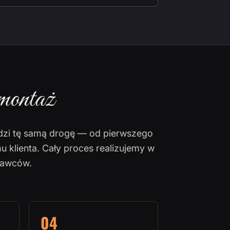
montaż
dzi tę samą drogę — od pierwszego
u klienta. Cały proces realizujemy w
nawców.
04