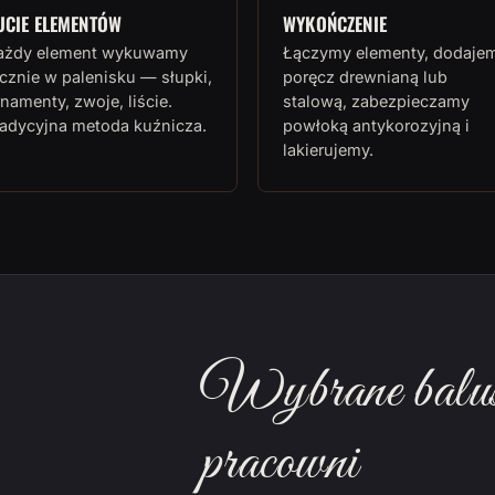
UCIE ELEMENTÓW
WYKOŃCZENIE
ażdy element wykuwamy
Łączymy elementy, dodaje
cznie w palenisku — słupki,
poręcz drewnianą lub
namenty, zwoje, liście.
stalową, zabezpieczamy
radycyjna metoda kuźnicza.
powłoką antykorozyjną i
lakierujemy.
Wybrane balust
pracowni