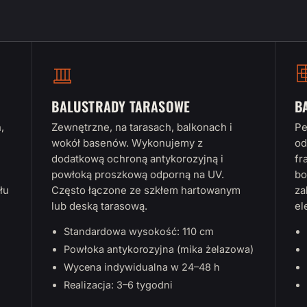
BALUSTRADY TARASOWE
B
,
Zewnętrzne, na tarasach, balkonach i
Pe
wokół basenów. Wykonujemy z
od
dodatkową ochroną antykorozyjną i
fr
powłoką proszkową odporną na UV.
bo
łu
Często łączone ze szkłem hartowanym
za
lub deską tarasową.
el
Standardowa wysokość: 110 cm
Powłoka antykorozyjna (mika żelazowa)
Wycena indywidualna w 24–48 h
Realizacja: 3–6 tygodni