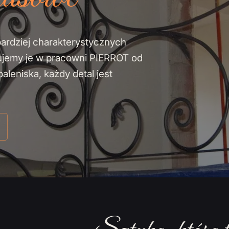
bardziej charakterystycznych
ujemy je w pracowni PIERROT od
leniska, każdy detal jest