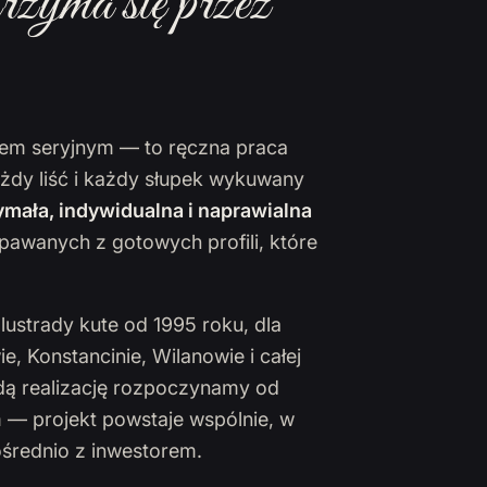
rzyma się przez
ktem seryjnym — to ręczna praca
ażdy liść i każdy słupek wykuwany
mała, indywidualna i naprawialna
pawanych z gotowych profili, które
lustrady kute od 1995 roku, dla
 Konstancinie, Wilanowie i całej
żdą realizację rozpoczynamy od
 — projekt powstaje wspólnie, w
ośrednio z inwestorem.