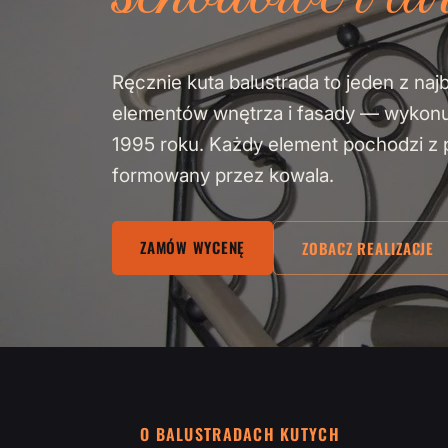
Ręcznie kuta balustrada to jeden z naj
elementów wnętrza i fasady — wykon
1995 roku. Każdy element pochodzi z pa
formowany przez kowala.
ZAMÓW WYCENĘ
ZOBACZ REALIZACJE
O BALUSTRADACH KUTYCH