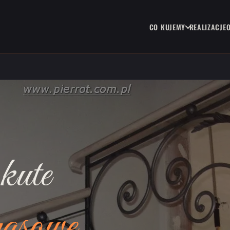
CO KUJEMY
REALIZACJE
kute
rasowe