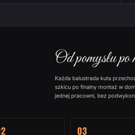
Od pomysłu po 
Każda balustrada kuta przecho
szkicu po finalny montaż w dom
jednej pracowni, bez podwyko
02
03