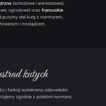
trzne
(schodowe i antresolowe),
owe, ogrodowe) oraz
francuskie
. Łączymy stal kutą z marmurem,
towanym i mosiądzem.
strad kutych
żu i funkcji wybieramy odpowiedni
ektujemy zgodnie z polskimi normami