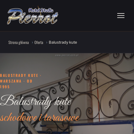
Strona główna
Oferta
Balustrady kute
BALUSTRADY KUTE ·
WARSZAWA · OD
1995
Balustrady kute
schodowe i tarasowe