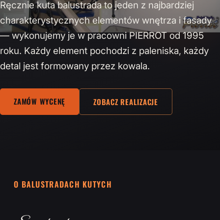
Ręcznie kuta balustrada to jeden z najbardziej
charakterystycznych elementów wnętrza i fasady
— wykonujemy je w pracowni PIERROT od 1995
roku. Każdy element pochodzi z paleniska, każdy
detal jest formowany przez kowala.
ZAMÓW WYCENĘ
ZOBACZ REALIZACJE
O BALUSTRADACH KUTYCH