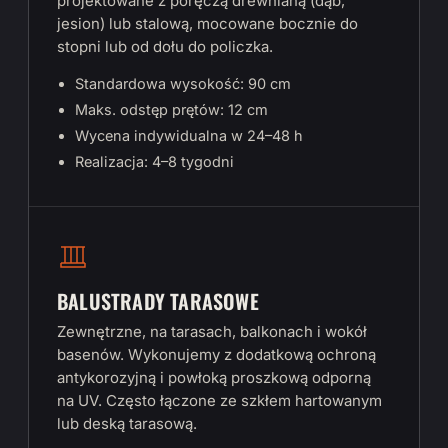
projektowane z poręczą drewnianą (dąb,
jesion) lub stalową, mocowane bocznie do
stopni lub od dołu do policzka.
Standardowa wysokość: 90 cm
Maks. odstęp prętów: 12 cm
Wycena indywidualna w 24–48 h
Realizacja: 4–8 tygodni
BALUSTRADY TARASOWE
Zewnętrzne, na tarasach, balkonach i wokół
basenów. Wykonujemy z dodatkową ochroną
antykorozyjną i powłoką proszkową odporną
na UV. Często łączone ze szkłem hartowanym
lub deską tarasową.