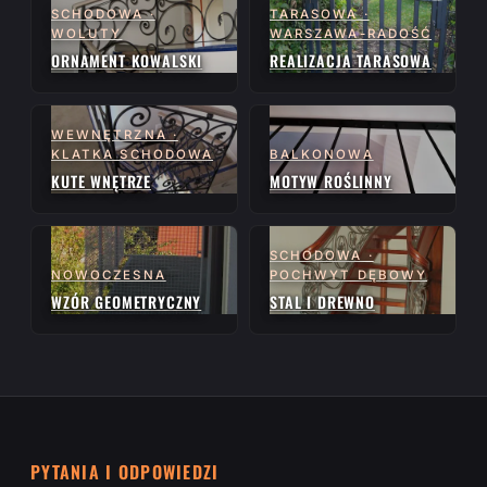
SCHODOWA ·
TARASOWA ·
WOLUTY
WARSZAWA-RADOŚĆ
ORNAMENT KOWALSKI
REALIZACJA TARASOWA
WEWNĘTRZNA ·
KLATKA SCHODOWA
BALKONOWA
KUTE WNĘTRZE
MOTYW ROŚLINNY
SCHODOWA ·
NOWOCZESNA
POCHWYT DĘBOWY
WZÓR GEOMETRYCZNY
STAL I DREWNO
PYTANIA I ODPOWIEDZI