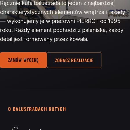
Ręcznie kuta balustrada to jeden z najbardziej
charakterystycznych elementów wnętrza i fasady
— wykonujemy je w pracowni PIERROT od 1995
roku. Każdy element pochodzi z paleniska, każdy
detal jest formowany przez kowala.
ZAMÓW WYCENĘ
ZOBACZ REALIZACJE
O BALUSTRADACH KUTYCH