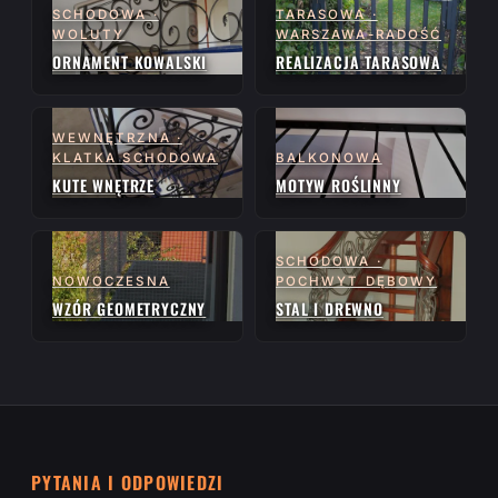
SCHODOWA ·
TARASOWA ·
WOLUTY
WARSZAWA-RADOŚĆ
ORNAMENT KOWALSKI
REALIZACJA TARASOWA
WEWNĘTRZNA ·
KLATKA SCHODOWA
BALKONOWA
KUTE WNĘTRZE
MOTYW ROŚLINNY
SCHODOWA ·
NOWOCZESNA
POCHWYT DĘBOWY
WZÓR GEOMETRYCZNY
STAL I DREWNO
PYTANIA I ODPOWIEDZI