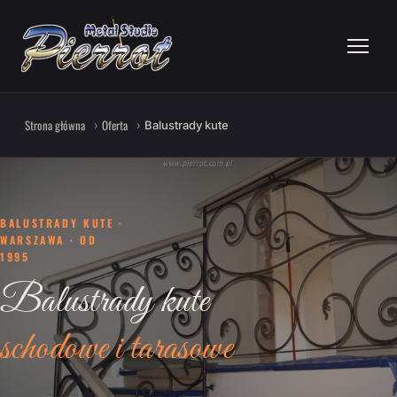
Strona główna
Oferta
Balustrady kute
BALUSTRADY KUTE ·
WARSZAWA · OD
1995
Balustrady kute
schodowe i tarasowe