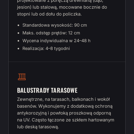
projektowane z poręczą drewnianą (dąb,
jesion) lub stalową, mocowane bocznie do
stopni lub od dołu do policzka.
Standardowa wysokość: 90 cm
Maks. odstęp prętów: 12 cm
Wycena indywidualna w 24–48 h
Realizacja: 4–8 tygodni
BALUSTRADY TARASOWE
Zewnętrzne, na tarasach, balkonach i wokół
basenów. Wykonujemy z dodatkową ochroną
antykorozyjną i powłoką proszkową odporną
na UV. Często łączone ze szkłem hartowanym
lub deską tarasową.