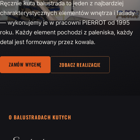
Ręcznie kuta balustrada to jeden z najbardziej
charakterystycznych elementów wnętrza i fasady
— wykonujemy je w pracowni PIERROT od 1995
roku. Każdy element pochodzi z paleniska, każdy
detal jest formowany przez kowala.
ZAMÓW WYCENĘ
ZOBACZ REALIZACJE
O BALUSTRADACH KUTYCH