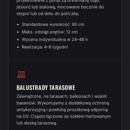
projektowane z poręczą drewnianą (dąb,
jesion) lub stalową, mocowane bocznie do
stopni lub od dołu do policzka.
Standardowa wysokość: 90 cm
Maks. odstęp prętów: 12 cm
Wycena indywidualna w 24–48 h
Realizacja: 4–8 tygodni
BALUSTRADY TARASOWE
Zewnętrzne, na tarasach, balkonach i wokół
basenów. Wykonujemy z dodatkową ochroną
antykorozyjną i powłoką proszkową odporną
na UV. Często łączone ze szkłem hartowanym
lub deską tarasową.