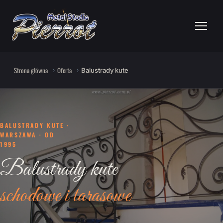
Strona główna
Oferta
Balustrady kute
BALUSTRADY KUTE ·
WARSZAWA · OD
1995
Balustrady kute
schodowe i tarasowe