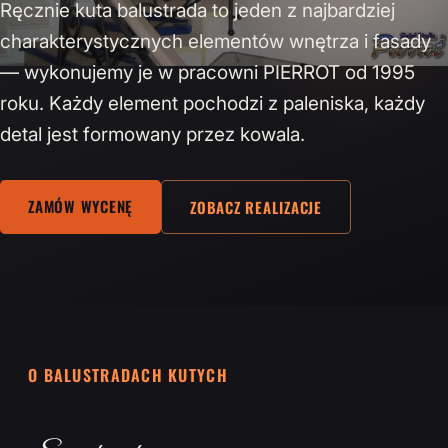
Ręcznie kuta balustrada to jeden z najbardziej
charakterystycznych elementów wnętrza i fasady
— wykonujemy je w pracowni PIERROT od 1995
roku. Każdy element pochodzi z paleniska, każdy
detal jest formowany przez kowala.
ZAMÓW WYCENĘ
ZOBACZ REALIZACJE
O BALUSTRADACH KUTYCH