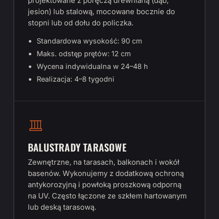
projektowane z poręczą drewnianą (dąb,
jesion) lub stalową, mocowane bocznie do
stopni lub od dołu do policzka.
Standardowa wysokość: 90 cm
Maks. odstęp prętów: 12 cm
Wycena indywidualna w 24–48 h
Realizacja: 4–8 tygodni
BALUSTRADY TARASOWE
Zewnętrzne, na tarasach, balkonach i wokół
basenów. Wykonujemy z dodatkową ochroną
antykorozyjną i powłoką proszkową odporną
na UV. Często łączone ze szkłem hartowanym
lub deską tarasową.