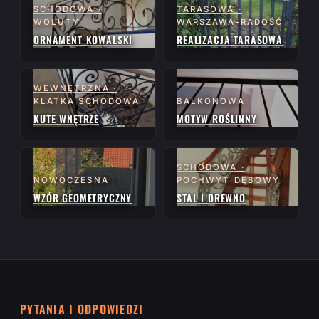
SCHODOWA ·
TARASOWA ·
WOLUTY
WARSZAWA-RADOŚĆ
ORNAMENT KOWALSKI
REALIZACJA TARASOWA
WEWNĘTRZNA ·
KLATKA SCHODOWA
BALKONOWA
KUTE WNĘTRZE
MOTYW ROŚLINNY
SCHODOWA ·
NOWOCZESNA
POCHWYT DĘBOWY
WZÓR GEOMETRYCZNY
STAL I DREWNO
PYTANIA I ODPOWIEDZI