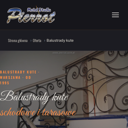
Strona główna
Oferta
Balustrady kute
BALUSTRADY KUTE ·
WARSZAWA · OD
1995
Balustrady kute
schodowe i tarasowe