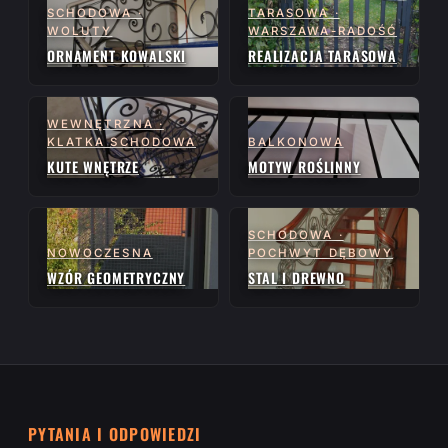
SCHODOWA ·
TARASOWA ·
WOLUTY
WARSZAWA-RADOŚĆ
ORNAMENT KOWALSKI
REALIZACJA TARASOWA
WEWNĘTRZNA ·
KLATKA SCHODOWA
BALKONOWA
KUTE WNĘTRZE
MOTYW ROŚLINNY
SCHODOWA ·
NOWOCZESNA
POCHWYT DĘBOWY
WZÓR GEOMETRYCZNY
STAL I DREWNO
PYTANIA I ODPOWIEDZI