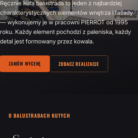
Ręcznie kuta balustrada to jeden z najbardziej
charakterystycznych elementów wnętrza i fasady
— wykonujemy je w pracowni PIERROT od 1995
roku. Każdy element pochodzi z paleniska, każdy
detal jest formowany przez kowala.
ZAMÓW WYCENĘ
ZOBACZ REALIZACJE
O BALUSTRADACH KUTYCH