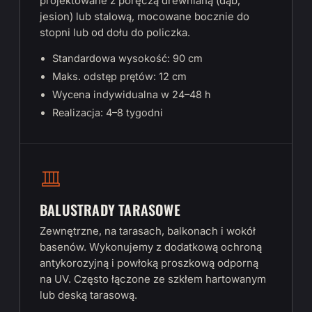
projektowane z poręczą drewnianą (dąb,
jesion) lub stalową, mocowane bocznie do
stopni lub od dołu do policzka.
Standardowa wysokość: 90 cm
Maks. odstęp prętów: 12 cm
Wycena indywidualna w 24–48 h
Realizacja: 4–8 tygodni
BALUSTRADY TARASOWE
Zewnętrzne, na tarasach, balkonach i wokół
basenów. Wykonujemy z dodatkową ochroną
antykorozyjną i powłoką proszkową odporną
na UV. Często łączone ze szkłem hartowanym
lub deską tarasową.