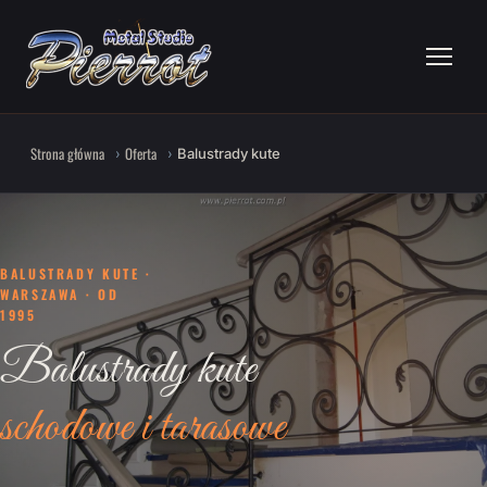
Strona główna
Oferta
Balustrady kute
BALUSTRADY KUTE ·
WARSZAWA · OD
1995
Balustrady kute
schodowe i tarasowe