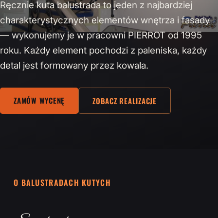
Ręcznie kuta balustrada to jeden z najbardziej
charakterystycznych elementów wnętrza i fasady
— wykonujemy je w pracowni PIERROT od 1995
roku. Każdy element pochodzi z paleniska, każdy
detal jest formowany przez kowala.
ZAMÓW WYCENĘ
ZOBACZ REALIZACJE
O BALUSTRADACH KUTYCH