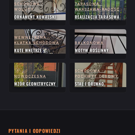
SCHODOWA ·
TARASOWA ·
WOLUTY
WARSZAWA-RADOŚĆ
ORNAMENT KOWALSKI
REALIZACJA TARASOWA
WEWNĘTRZNA ·
KLATKA SCHODOWA
BALKONOWA
KUTE WNĘTRZE
MOTYW ROŚLINNY
SCHODOWA ·
NOWOCZESNA
POCHWYT DĘBOWY
WZÓR GEOMETRYCZNY
STAL I DREWNO
PYTANIA I ODPOWIEDZI