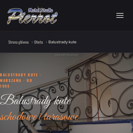
Strona główna
Oferta
Balustrady kute
BALUSTRADY KUTE ·
WARSZAWA · OD
1995
Balustrady kute
schodowe i tarasowe