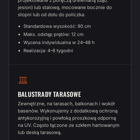
projektowane z poręczą drewnianą (dąb,
jesion) lub stalową, mocowane bocznie do
stopni lub od dołu do policzka.
Standardowa wysokość: 90 cm
Maks. odstęp prętów: 12 cm
Wycena indywidualna w 24–48 h
Realizacja: 4–8 tygodni
BALUSTRADY TARASOWE
Zewnętrzne, na tarasach, balkonach i wokół
basenów. Wykonujemy z dodatkową ochroną
antykorozyjną i powłoką proszkową odporną
na UV. Często łączone ze szkłem hartowanym
lub deską tarasową.