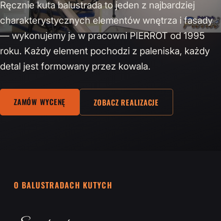
Ręcznie kuta balustrada to jeden z najbardziej
charakterystycznych elementów wnętrza i fasady
— wykonujemy je w pracowni PIERROT od 1995
roku. Każdy element pochodzi z paleniska, każdy
detal jest formowany przez kowala.
ZAMÓW WYCENĘ
ZOBACZ REALIZACJE
O BALUSTRADACH KUTYCH