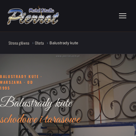
Strona główna
Oferta
Balustrady kute
BALUSTRADY KUTE ·
WARSZAWA · OD
1995
Balustrady kute
schodowe i tarasowe