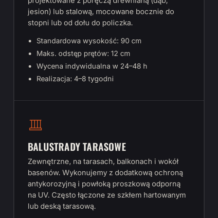
projektowane z poręczą drewnianą (dąb,
jesion) lub stalową, mocowane bocznie do
stopni lub od dołu do policzka.
Standardowa wysokość: 90 cm
Maks. odstęp prętów: 12 cm
Wycena indywidualna w 24–48 h
Realizacja: 4–8 tygodni
BALUSTRADY TARASOWE
Zewnętrzne, na tarasach, balkonach i wokół
basenów. Wykonujemy z dodatkową ochroną
antykorozyjną i powłoką proszkową odporną
na UV. Często łączone ze szkłem hartowanym
lub deską tarasową.