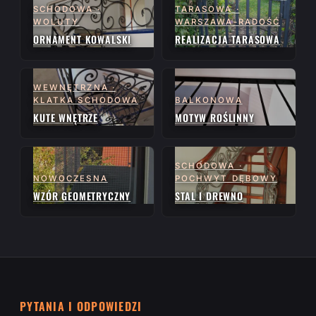
SCHODOWA ·
TARASOWA ·
WOLUTY
WARSZAWA-RADOŚĆ
ORNAMENT KOWALSKI
REALIZACJA TARASOWA
WEWNĘTRZNA ·
KLATKA SCHODOWA
BALKONOWA
KUTE WNĘTRZE
MOTYW ROŚLINNY
SCHODOWA ·
NOWOCZESNA
POCHWYT DĘBOWY
WZÓR GEOMETRYCZNY
STAL I DREWNO
PYTANIA I ODPOWIEDZI