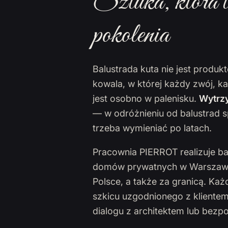
Sztuka, która t
pokolenia
Balustrada kuta nie jest produ
kowala, w której każdy zwój, k
jest osobno w palenisku.
Wytrzy
— w odróżnieniu od balustrad s
trzeba wymieniać po latach.
Pracownia PIERROT realizuje ba
domów prywatnych w Warszawie,
Polsce, a także za granicą. Ka
szkicu uzgodnionego z klientem
dialogu z architektem lub bezp