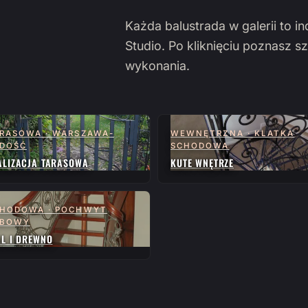
Każda balustrada w galerii to i
Studio. Po kliknięciu poznasz sz
wykonania.
RASOWA · WARSZAWA-
WEWNĘTRZNA · KLATKA
DOŚĆ
SCHODOWA
ALIZACJA TARASOWA
KUTE WNĘTRZE
HODOWA · POCHWYT
ĘBOWY
AL I DREWNO