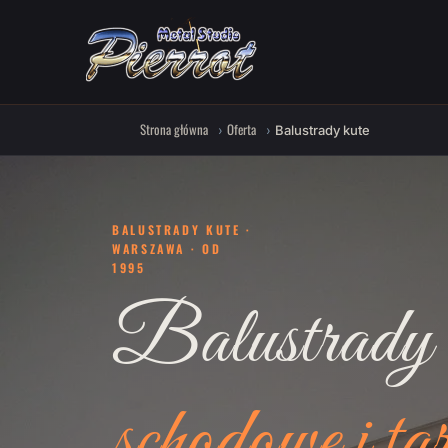
Strona główna
Oferta
Balustrady kute
BALUSTRADY KUTE ·
WARSZAWA · OD
1995
Balustrady 
schodowe i ta