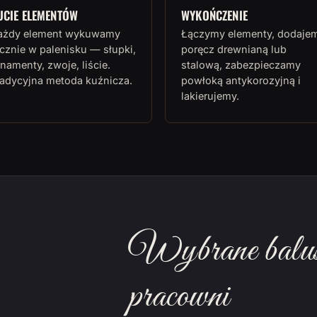
UCIE ELEMENTÓW
WYKOŃCZENIE
ażdy element wykuwamy
Łączymy elementy, dodaje
cznie w palenisku — słupki,
poręcz drewnianą lub
namenty, zwoje, liście.
stalową, zabezpieczamy
radycyjna metoda kuźnicza.
powłoką antykorozyjną i
lakierujemy.
Wybrane balust
pracowni