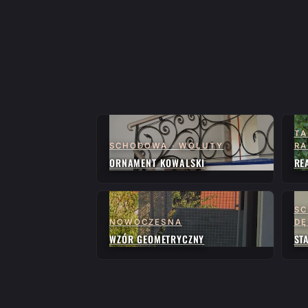
TA
SCHODOWA · WOLUTY
RA
ORNAMENT KOWALSKI
RE
SC
NOWOCZESNA
D
WZÓR GEOMETRYCZNY
ST