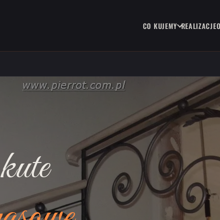
CO KUJEMY
REALIZACJE
kute
rasowe