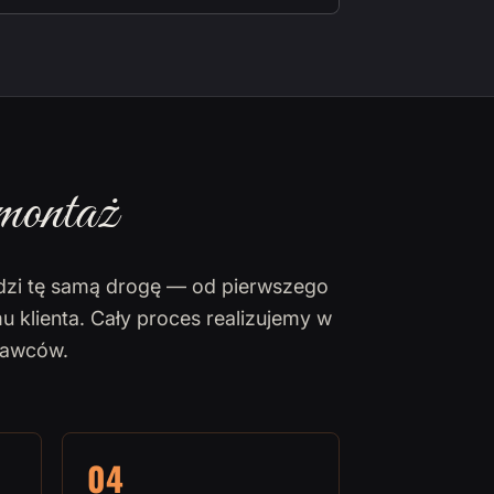
montaż
dzi tę samą drogę — od pierwszego
u klienta. Cały proces realizujemy w
nawców.
04