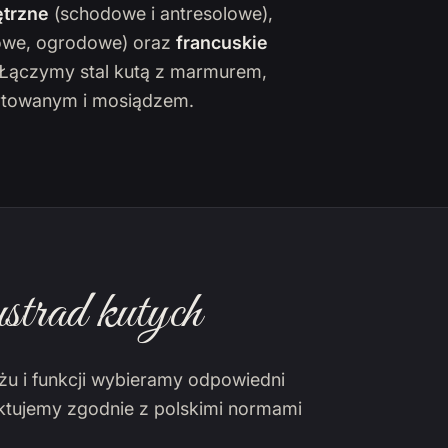
trzne
(schodowe i antresolowe),
owe, ogrodowe) oraz
francuskie
. Łączymy stal kutą z marmurem,
towanym i mosiądzem.
strad kutych
żu i funkcji wybieramy odpowiedni
ektujemy zgodnie z polskimi normami