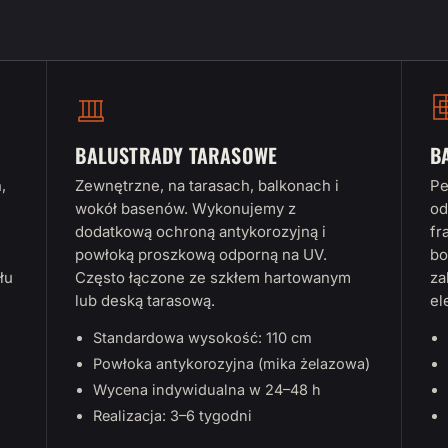
BALUSTRADY TARASOWE
B
,
Zewnętrzne, na tarasach, balkonach i
Pe
wokół basenów. Wykonujemy z
od
dodatkową ochroną antykorozyjną i
fr
powłoką proszkową odporną na UV.
bo
łu
Często łączone ze szkłem hartowanym
za
lub deską tarasową.
el
Standardowa wysokość: 110 cm
Powłoka antykorozyjna (mika żelazowa)
Wycena indywidualna w 24–48 h
Realizacja: 3–6 tygodni