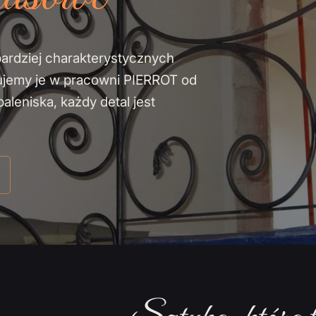
bardziej charakterystycznych
ujemy je w pracowni PIERROT od
leniska, każdy detal jest