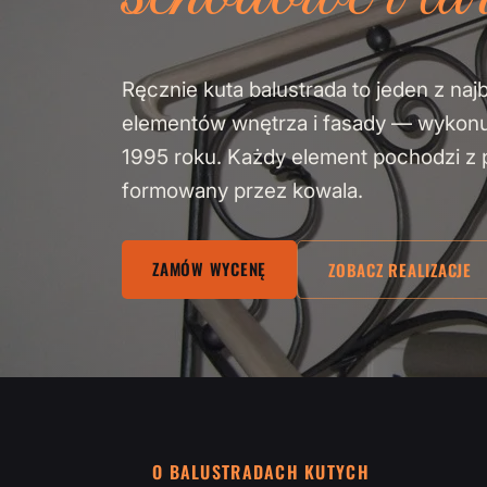
Ręcznie kuta balustrada to jeden z naj
elementów wnętrza i fasady — wykon
1995 roku. Każdy element pochodzi z pa
formowany przez kowala.
ZAMÓW WYCENĘ
ZOBACZ REALIZACJE
O BALUSTRADACH KUTYCH