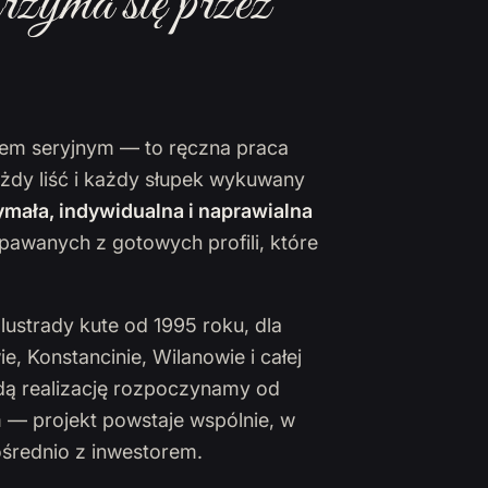
rzyma się przez
ktem seryjnym — to ręczna praca
ażdy liść i każdy słupek wykuwany
mała, indywidualna i naprawialna
pawanych z gotowych profili, które
lustrady kute od 1995 roku, dla
 Konstancinie, Wilanowie i całej
żdą realizację rozpoczynamy od
 — projekt powstaje wspólnie, w
ośrednio z inwestorem.