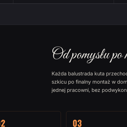
Od pomysłu po 
Każda balustrada kuta przecho
szkicu po finalny montaż w dom
jednej pracowni, bez podwyko
02
03