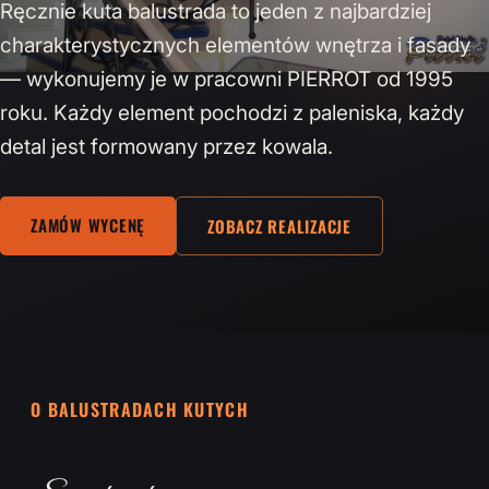
Ręcznie kuta balustrada to jeden z najbardziej
charakterystycznych elementów wnętrza i fasady
— wykonujemy je w pracowni PIERROT od 1995
roku. Każdy element pochodzi z paleniska, każdy
detal jest formowany przez kowala.
ZAMÓW WYCENĘ
ZOBACZ REALIZACJE
O BALUSTRADACH KUTYCH