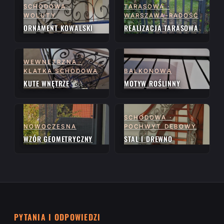
SCHODOWA ·
TARASOWA ·
WOLUTY
WARSZAWA-RADOŚĆ
ORNAMENT KOWALSKI
REALIZACJA TARASOWA
WEWNĘTRZNA ·
KLATKA SCHODOWA
BALKONOWA
KUTE WNĘTRZE
MOTYW ROŚLINNY
SCHODOWA ·
NOWOCZESNA
POCHWYT DĘBOWY
WZÓR GEOMETRYCZNY
STAL I DREWNO
PYTANIA I ODPOWIEDZI