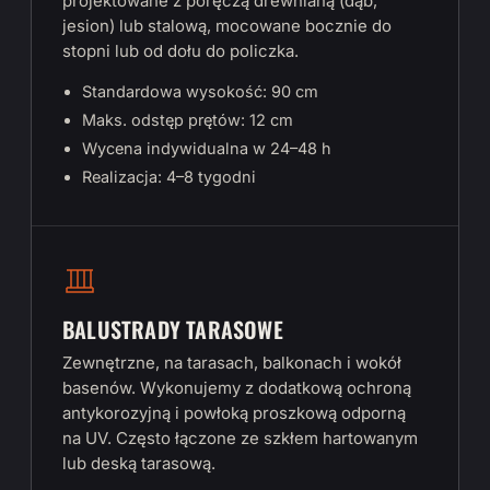
projektowane z poręczą drewnianą (dąb,
jesion) lub stalową, mocowane bocznie do
stopni lub od dołu do policzka.
Standardowa wysokość: 90 cm
Maks. odstęp prętów: 12 cm
Wycena indywidualna w 24–48 h
Realizacja: 4–8 tygodni
BALUSTRADY TARASOWE
Zewnętrzne, na tarasach, balkonach i wokół
basenów. Wykonujemy z dodatkową ochroną
antykorozyjną i powłoką proszkową odporną
na UV. Często łączone ze szkłem hartowanym
lub deską tarasową.