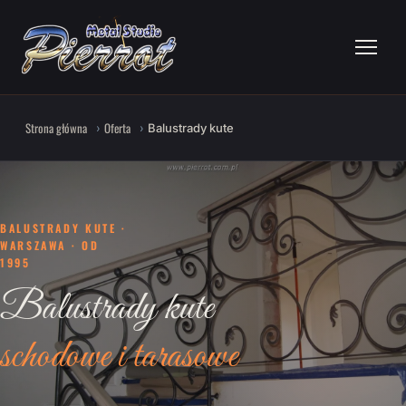
Strona główna
Oferta
Balustrady kute
BALUSTRADY KUTE ·
WARSZAWA · OD
1995
Balustrady kute
schodowe i tarasowe