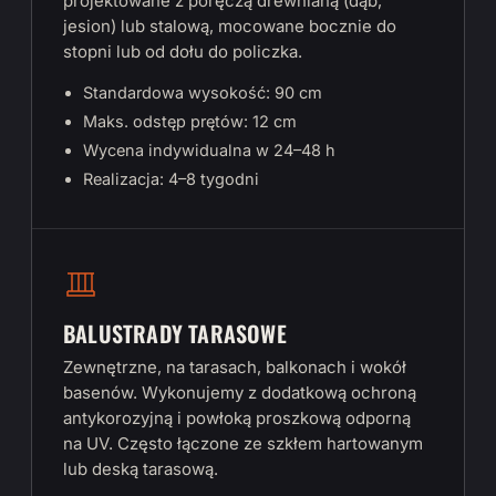
projektowane z poręczą drewnianą (dąb,
jesion) lub stalową, mocowane bocznie do
stopni lub od dołu do policzka.
Standardowa wysokość: 90 cm
Maks. odstęp prętów: 12 cm
Wycena indywidualna w 24–48 h
Realizacja: 4–8 tygodni
BALUSTRADY TARASOWE
Zewnętrzne, na tarasach, balkonach i wokół
basenów. Wykonujemy z dodatkową ochroną
antykorozyjną i powłoką proszkową odporną
na UV. Często łączone ze szkłem hartowanym
lub deską tarasową.