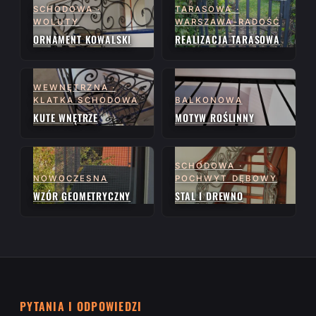
SCHODOWA ·
TARASOWA ·
WOLUTY
WARSZAWA-RADOŚĆ
ORNAMENT KOWALSKI
REALIZACJA TARASOWA
WEWNĘTRZNA ·
KLATKA SCHODOWA
BALKONOWA
KUTE WNĘTRZE
MOTYW ROŚLINNY
SCHODOWA ·
NOWOCZESNA
POCHWYT DĘBOWY
WZÓR GEOMETRYCZNY
STAL I DREWNO
PYTANIA I ODPOWIEDZI