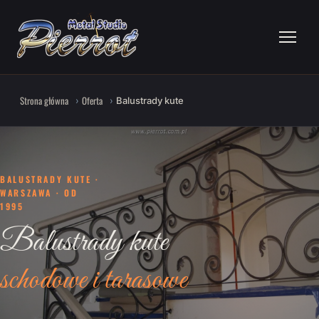
Strona główna
Oferta
Balustrady kute
BALUSTRADY KUTE ·
WARSZAWA · OD
1995
Balustrady kute
schodowe i tarasowe