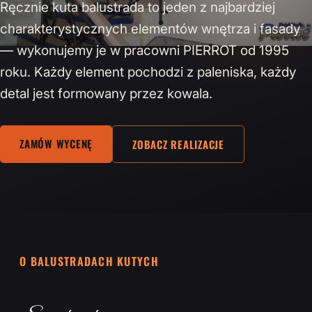
Ręcznie kuta balustrada to jeden z najbardziej
charakterystycznych elementów wnętrza i fasady
— wykonujemy je w pracowni PIERROT od 1995
roku. Każdy element pochodzi z paleniska, każdy
detal jest formowany przez kowala.
ZAMÓW WYCENĘ
ZOBACZ REALIZACJE
O BALUSTRADACH KUTYCH