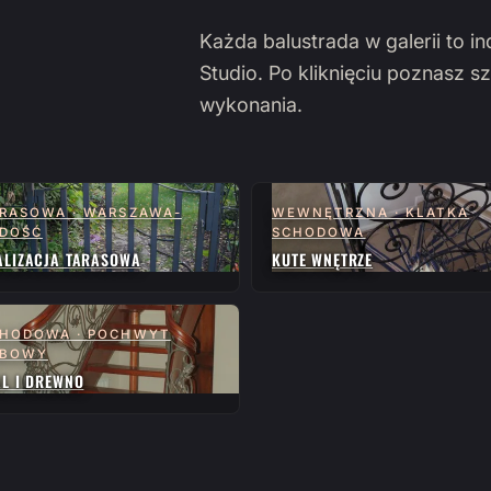
Każda balustrada w galerii to i
Studio. Po kliknięciu poznasz sz
wykonania.
RASOWA · WARSZAWA-
WEWNĘTRZNA · KLATKA
DOŚĆ
SCHODOWA
ALIZACJA TARASOWA
KUTE WNĘTRZE
HODOWA · POCHWYT
ĘBOWY
AL I DREWNO