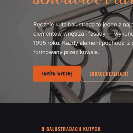
Ręcznie kuta balustrada to jeden z naj
elementów wnętrza i fasady — wykon
1995 roku. Każdy element pochodzi z pa
formowany przez kowala.
ZAMÓW WYCENĘ
ZOBACZ REALIZACJE
O BALUSTRADACH KUTYCH