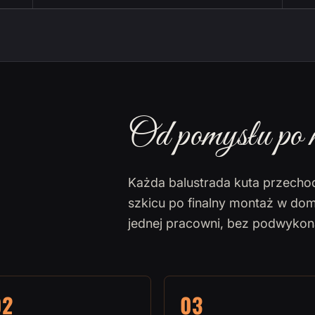
Od pomysłu po 
Każda balustrada kuta przecho
szkicu po finalny montaż w dom
jednej pracowni, bez podwyko
02
03