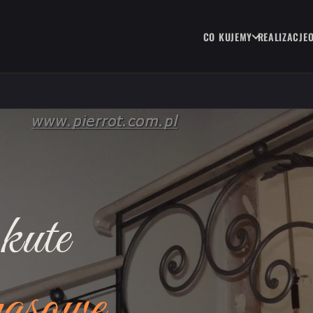
CO KUJEMY
REALIZACJE
kute
rasowe