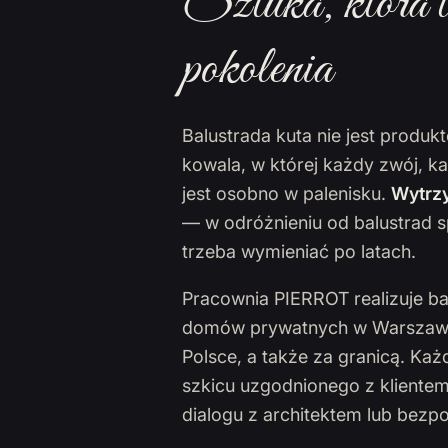
Sztuka, która t
pokolenia
Balustrada kuta nie jest produ
kowala, w której każdy zwój, k
jest osobno w palenisku.
Wytrzy
— w odróżnieniu od balustrad s
trzeba wymieniać po latach.
Pracownia PIERROT realizuje ba
domów prywatnych w Warszawie,
Polsce, a także za granicą. Ka
szkicu uzgodnionego z klientem
dialogu z architektem lub bezp