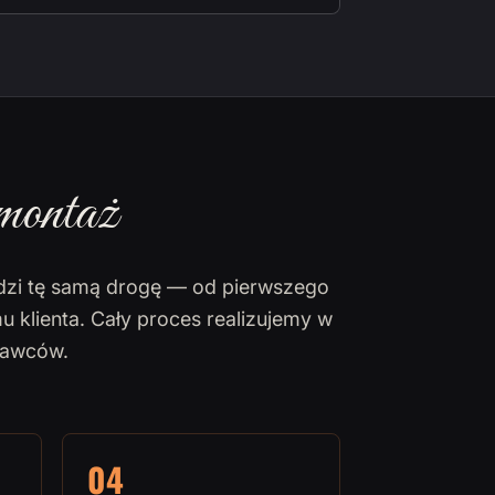
montaż
dzi tę samą drogę — od pierwszego
u klienta. Cały proces realizujemy w
nawców.
04