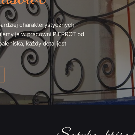
bardziej charakterystycznych
ujemy je w pracowni PIERROT od
leniska, każdy detal jest