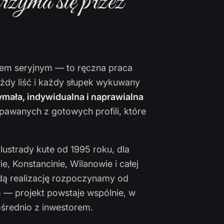
rzyma się przez
ktem seryjnym — to ręczna praca
ażdy liść i każdy słupek wykuwany
mała, indywidualna i naprawialna
pawanych z gotowych profili, które
lustrady kute od 1995 roku, dla
 Konstancinie, Wilanowie i całej
żdą realizację rozpoczynamy od
 — projekt powstaje wspólnie, w
ośrednio z inwestorem.