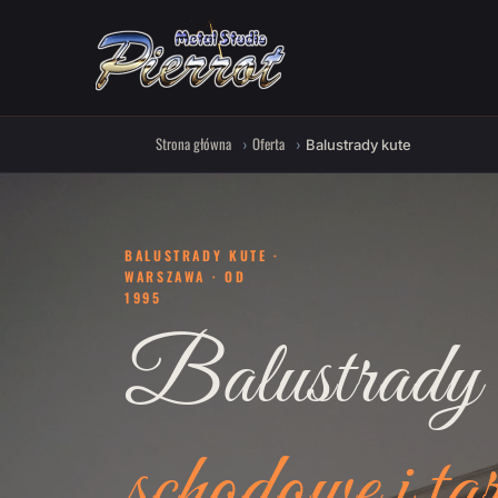
Strona główna
Oferta
Balustrady kute
BALUSTRADY KUTE ·
WARSZAWA · OD
1995
Balustrady 
schodowe i ta