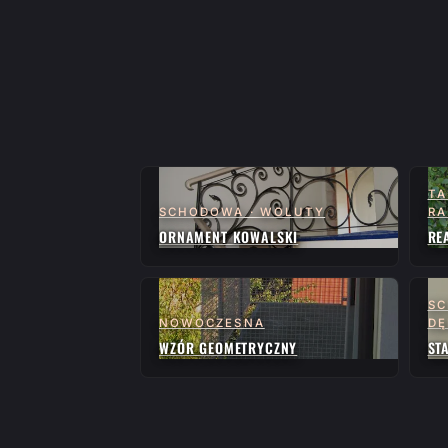
TA
SCHODOWA · WOLUTY
RA
ORNAMENT KOWALSKI
RE
SC
NOWOCZESNA
D
WZÓR GEOMETRYCZNY
ST