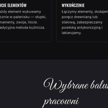
UCIE ELEMENTÓW
WYKOŃCZENIE
ażdy element wykuwamy
Łączymy elementy, dodaje
cznie w palenisku — słupki,
poręcz drewnianą lub
namenty, zwoje, liście.
stalową, zabezpieczamy
radycyjna metoda kuźnicza.
powłoką antykorozyjną i
lakierujemy.
Wybrane balust
pracowni