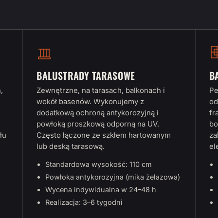
BALUSTRADY TARASOWE
B
,
Zewnętrzne, na tarasach, balkonach i
Pe
wokół basenów. Wykonujemy z
od
dodatkową ochroną antykorozyjną i
fr
powłoką proszkową odporną na UV.
bo
łu
Często łączone ze szkłem hartowanym
za
lub deską tarasową.
el
Standardowa wysokość: 110 cm
Powłoka antykorozyjna (mika żelazowa)
Wycena indywidualna w 24–48 h
Realizacja: 3–6 tygodni