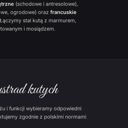
trzne
(schodowe i antresolowe),
owe, ogrodowe) oraz
francuskie
. Łączymy stal kutą z marmurem,
towanym i mosiądzem.
strad kutych
żu i funkcji wybieramy odpowiedni
ektujemy zgodnie z polskimi normami