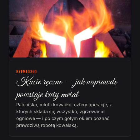
RZEMIOSŁO
Kucie ręczne — jak naprawdę
powstaje kuty metal
Palenisko, młot i kowadło: cztery operacje, z
których składa się wszystko, zgrzewanie
ogniowe — i po czym gołym okiem poznać
prawdziwą robotę kowalską.