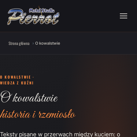
Strona główna
O kowalstwie
O KOWALSTWIE ·
WIEDZA Z KUŹNI
O kowalstwie
historia i rzemiosło
Teksty pisane w przerwach między kuciem: o